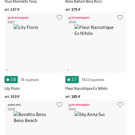
Your Moments Tous
Nina Nature Nina Ricci
от
137
₽
от
375
₽
для женщин
для женщин
2023
2014
3.8
3.7
78 оценок
7810 оценок
Lily Floris
Fleur Narcotique Ex Nihilo
Фильтры
Сбросить все
от
310
₽
от
385
₽
Для кого
Рейтинг
унисекс
для женщин
Количество оценок
Сбросить
2018
2020
Цена
Сбросить
Шлейф
Стойкость
Аккорды
Семейство