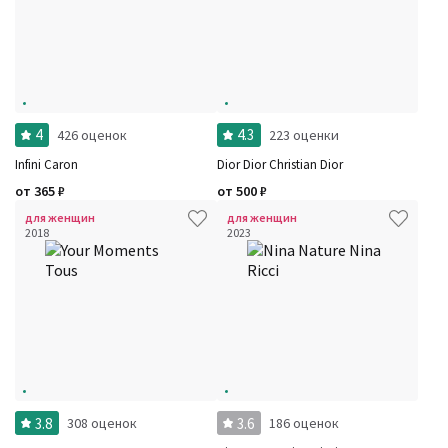
4
4.3
426 оценок
223 оценки
Infini Caron
Dior Dior Christian Dior
от
365
₽
от
500
₽
для женщин
для женщин
2018
2023
3.8
3.6
308 оценок
186 оценок