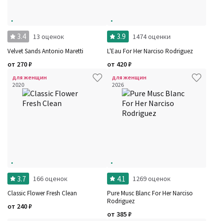
3.4
3.9
13 оценок
1474 оценки
Velvet Sands Antonio Maretti
L'Eau For Her Narciso Rodriguez
от
270
₽
от
420
₽
для женщин
для женщин
2020
2026
3.7
4.1
166 оценок
1269 оценок
Classic Flower Fresh Clean
Pure Musc Blanc For Her Narciso
Rodriguez
от
240
₽
от
385
₽