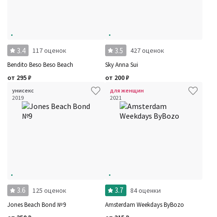
Ноты
Ароматы за последние годы
Год производства
Сбросить
Бренды
Время года
Страна производитель
3.4
3.5
117 оценок
427 оценок
Bendito Beso Beso Beach
Sky Anna Sui
от
295
₽
от
200
₽
унисекс
для женщин
2019
2021
3.6
3.7
125 оценок
84 оценки
Jones Beach Bond №9
Amsterdam Weekdays ByBozo