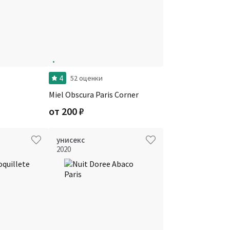
4
52 оценки
Miel Obscura Paris Corner
от
200
₽
унисекс
2020