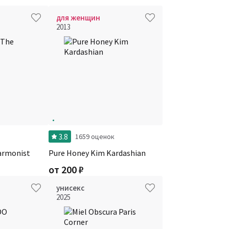
для женщин
2013
3.8
1659 оценок
armonist
Pure Honey Kim Kardashian
от
200
₽
унисекс
2025