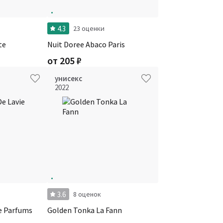
4.3
23 оценки
te
Nuit Doree Abaco Paris
от
205
₽
унисекс
2022
3.6
8 оценок
ie Parfums
Golden Tonka La Fann