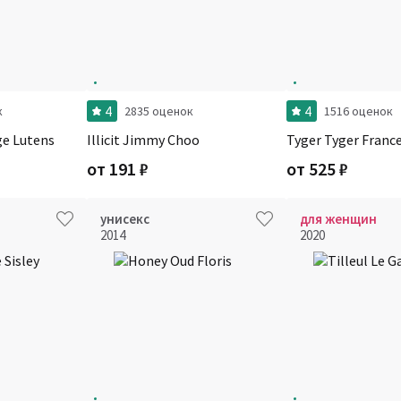
4
4
к
2835 оценок
1516 оценок
ge Lutens
Illicit Jimmy Choo
Tyger Tyger France
от
191
₽
от
525
₽
унисекс
для женщин
2014
2020