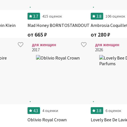
3.7
3.8
415 оценок
106 оценок
in Klein
Mad Honey BORNTOSTANDOUT
Ambrosia Coquille
от
665
₽
от
280
₽
для женщин
для женщин
2017
2026
4.3
3.8
4 оценки
6 оценок
Oblivio Royal Crown
Lovely Bee De Lav