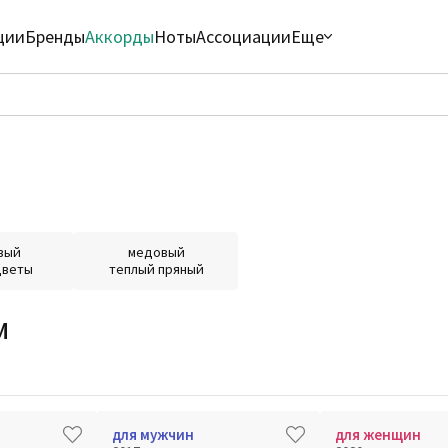
ции
Бренды
Аккорды
Ноты
Ассоциации
Еще
вый
медовый
цветы
теплый пряный
м
для мужчин
для женщин