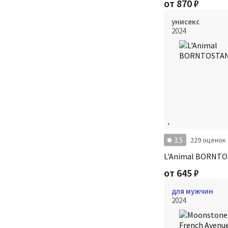
от
870
₽
унисекс
2024
3.5
229 оценок
L'Animal BORNT
от
645
₽
для мужчин
2024