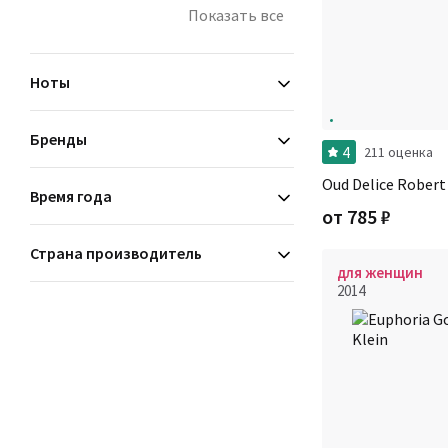
сладкие
Показать все
фруктовые
фужерные
Ноты
Бренды
4
211 оценка
Oud Delice Robert
Время года
от
785
₽
Страна производитель
для женщин
2014