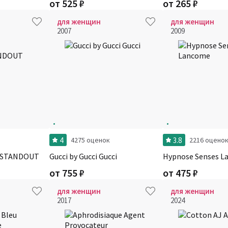
от
525
₽
от
265
₽
для женщин
для женщин
2007
2009
4
3.8
4275 оценок
2216 оцено
OSTANDOUT
Gucci by Gucci Gucci
Hypnose Senses L
от
755
₽
от
475
₽
для женщин
для женщин
2017
2024