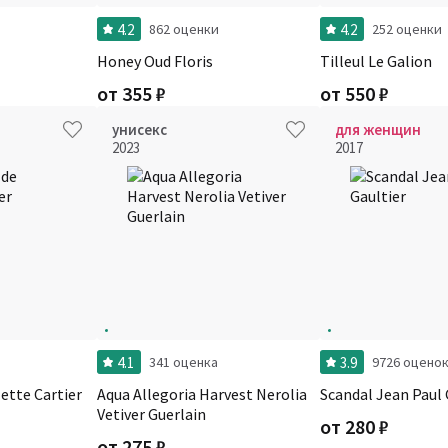
4.2
4.2
862 оценки
252 оценки
Honey Oud Floris
Tilleul Le Galion
от
355
₽
от
550
₽
унисекс
для женщин
2023
2017
4.1
3.9
341 оценка
9726 оцено
lette Cartier
Aqua Allegoria Harvest Nerolia
Scandal Jean Paul 
Vetiver Guerlain
от
280
₽
от
275
₽