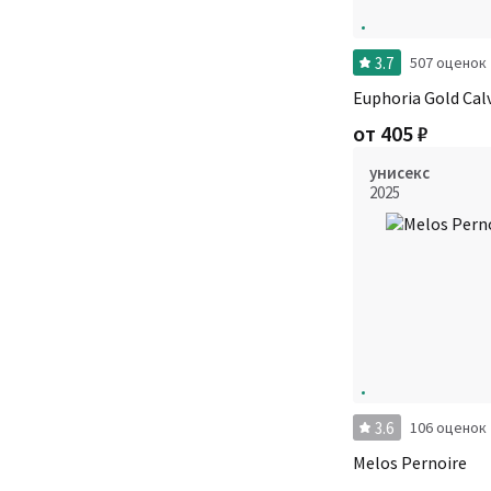
3.7
507 оценок
Euphoria Gold Calv
от
405
₽
унисекс
2025
3.6
106 оценок
Melos Pernoire