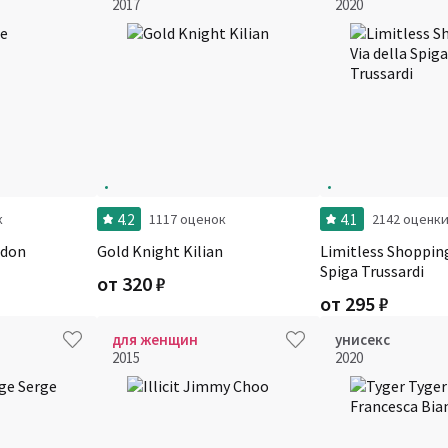
2017
2020
4.2
4.1
к
1117 оценок
2142 оценк
edon
Gold Knight Kilian
Limitless Shopping
Spiga Trussardi
от
320
₽
от
295
₽
для женщин
унисекс
2015
2020