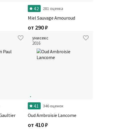
4.2
281 оценка
Miel Sauvage Amouroud
от
290
₽
унисекс
2016
4.1
к
346 оценок
Gaultier
Oud Ambroisie Lancome
от
410
₽