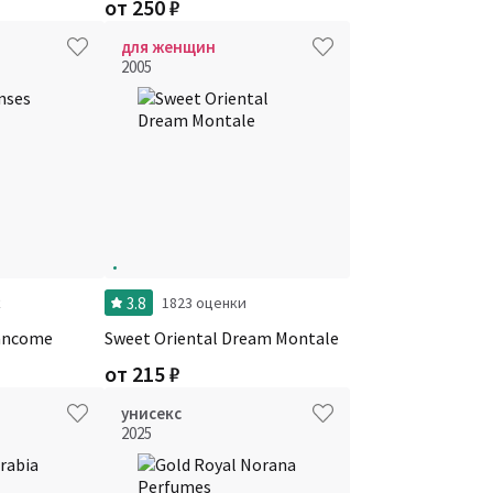
от
250
₽
для женщин
2005
3.8
к
1823 оценки
ancome
Sweet Oriental Dream Montale
от
215
₽
унисекс
2025