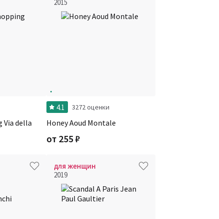
2015
4.1
и
3272 оценки
 Via della
Honey Aoud Montale
от
255
₽
для женщин
2019