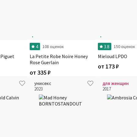
4
3.8
108 оценок
150 оценок
 Piguet
La Petite Robe Noire Honey
Mieloud LPDO
Rose Guerlain
от
173
₽
от
335
₽
унисекс
для женщин
2023
2017