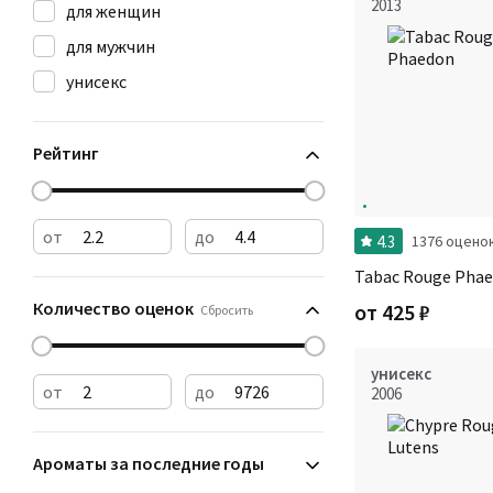
2013
для женщин
для мужчин
унисекс
Рейтинг
от
до
4.3
1376 оцено
Tabac Rouge Pha
Количество оценок
от
425
₽
Сбросить
унисекс
от
до
2006
Ароматы за последние годы