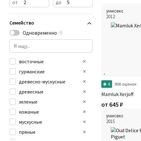
от
до
унисекс
2012
Семейство
Одновременно
?
восточные
гурманские
древесно-мускусные
4
906 оценок
древесные
Mamluk Xerjoff
зеленые
от
645
₽
кожаные
унисекс
2015
мускусные
пряные