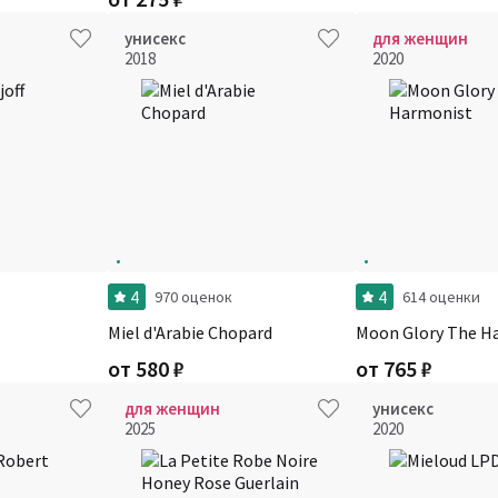
унисекс
для женщин
2018
2020
4
4
970 оценок
614 оценки
Miel d'Arabie Chopard
Moon Glory The H
от
580
₽
от
765
₽
для женщин
унисекс
2025
2020