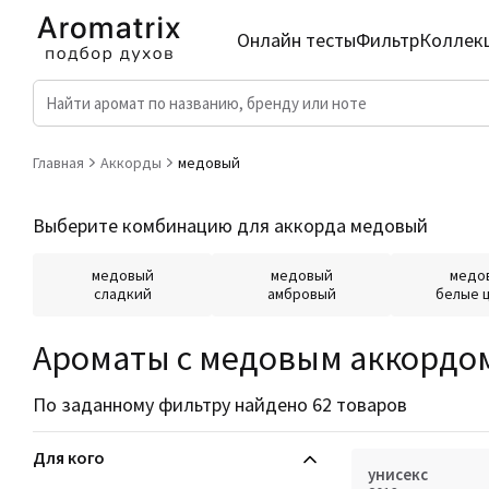
Онлайн тесты
Фильтр
Коллек
Главная
Аккорды
медовый
Выберите комбинацию для аккорда медовый
медовый
медовый
медо
сладкий
амбровый
белые 
Ароматы с медовым аккордо
По заданному фильтру найдено 62 товаров
Для кого
унисекс