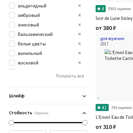
альдегидный
4
5915 оценок
амбровый
Soir de Lune Sisley
анисовый
от
380
₽
бальзамический
для мужчин
белые цветы
2017
ванильный
восковой
древесный
Показать все
дымный
желтые цветы
Шлейф
4.1
763 оценки
Стойкость
Сбросить
L'Envol Eau de Toi
от
310
₽