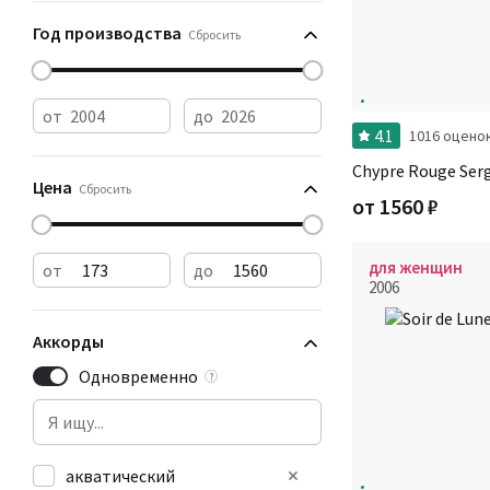
Год производства
Сбросить
от
до
4.1
1016 оцено
Chypre Rouge Ser
Цена
Сбросить
от
1560
₽
для женщин
от
до
2006
Аккорды
Одновременно
?
акватический