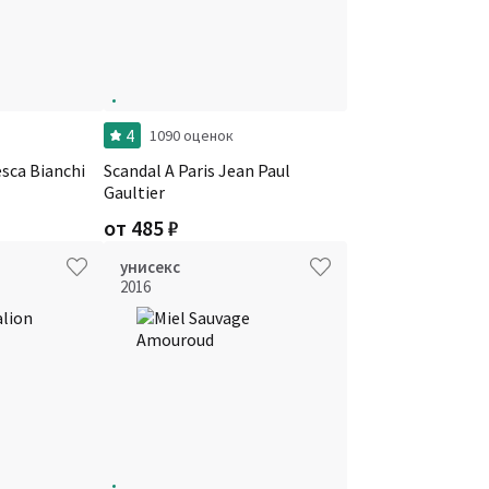
4
1090 оценок
sca Bianchi
Scandal A Paris Jean Paul
Gaultier
от
485
₽
унисекс
2016