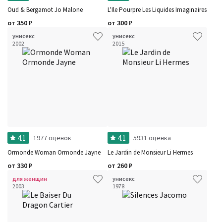
Oud & Bergamot Jo Malone
L'Ile Pourpre Les Liquides Imaginaires
от
350
₽
от
300
₽
унисекс
унисекс
2002
2015
4.1
4.1
1977 оценок
5931 оценка
Ormonde Woman Ormonde Jayne
Le Jardin de Monsieur Li Hermes
от
330
₽
от
260
₽
для женщин
унисекс
2003
1978