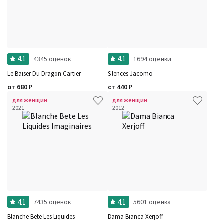
4.1
4.1
4345 оценок
1694 оценки
Le Baiser Du Dragon Cartier
Silences Jacomo
от
680
₽
от
440
₽
для женщин
для женщин
2021
2012
4.1
4.1
7435 оценок
5601 оценка
Blanche Bete Les Liquides
Dama Bianca Xerjoff