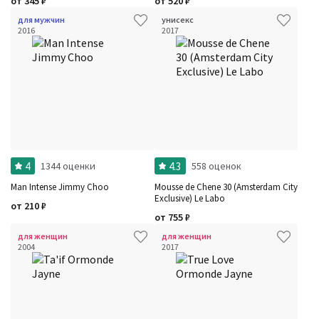
от
345
₽
от
520
₽
для мужчин
унисекс
2016
2017
4
4.3
1344 оценки
558 оценок
Man Intense Jimmy Choo
Mousse de Chene 30 (Amsterdam City
Exclusive) Le Labo
от
210
₽
от
755
₽
для женщин
для женщин
2004
2017