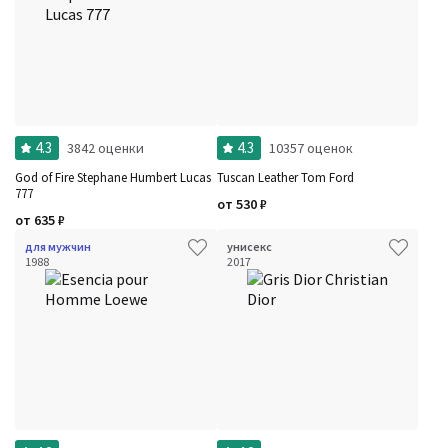
4.3
4.3
3842 оценки
10357 оценок
God of Fire Stephane Humbert Lucas
Tuscan Leather Tom Ford
777
от
530
₽
от
635
₽
для мужчин
унисекс
1988
2017