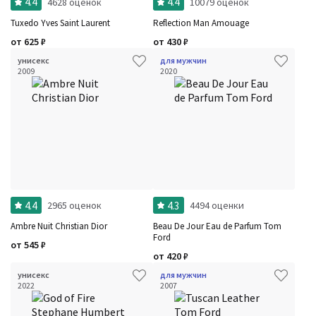
4.4
4.4
4628 оценок
10079 оценок
Tuxedo Yves Saint Laurent
Reflection Man Amouage
от
625
₽
от
430
₽
унисекс
для мужчин
2009
2020
4.4
4.3
2965 оценок
4494 оценки
Ambre Nuit Christian Dior
Beau De Jour Eau de Parfum Tom
Ford
от
545
₽
от
420
₽
унисекс
для мужчин
2022
2007