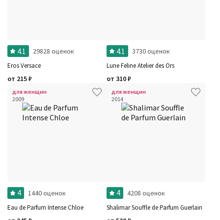
4.1
4.1
29828 оценок
3730 оценок
Eros Versace
Lune Feline Atelier des Ors
от
215
₽
от
310
₽
для женщин
для женщин
2009
2014
4
4
1440 оценок
4208 оценок
Eau de Parfum Intense Chloe
Shalimar Souffle de Parfum Guerlain