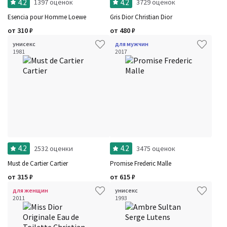
4.2
4.2
1397 оценок
3729 оценок
Esencia pour Homme Loewe
Gris Dior Christian Dior
от
310
₽
от
480
₽
унисекс
для мужчин
1981
2017
4.2
4.2
2532 оценки
3475 оценок
Must de Cartier Cartier
Promise Frederic Malle
от
315
₽
от
615
₽
для женщин
унисекс
2011
1993