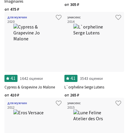
Imaginaires
от
305
₽
от
475
₽
для мужчин
унисекс
2020
2014
4.1
4.1
1642 оценки
3543 оценки
Cypress & Grapevine Jo Malone
L`orpheline Serge Lutens
от
410
₽
от
265
₽
для мужчин
унисекс
2012
2015