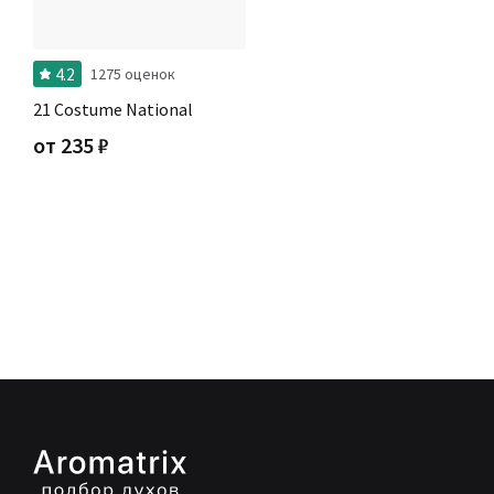
4.2
1275 оценок
21 Costume National
от
235
₽