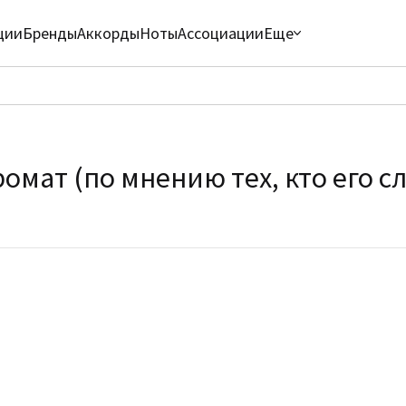
ции
Бренды
Аккорды
Ноты
Ассоциации
Еще
омат (по мнению тех, кто его с