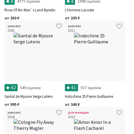
4
4
4777 оценок
1090 оценок
Rose Of No Man`s Land Byredo
L'Homme Lacoste
от
350
₽
от
205
₽
унисекс
унисекс
1991
2011
4.2
4.1
549 оценок
557 оценок
Santal de Mysore Serge Lutens
Indochine 25 Pierre Guillaume
от
995
₽
от
340
₽
унисекс
для женщин
2018
2013