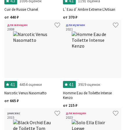
4.3
4.1
1036 оценок
1191 оценка
Cuir de Russie Chanel
L`Eau d`Ambre Extreme L'Artisan
от
440
₽
от
370
₽
для женщин
для мужчин
2008
2021
4.1
4.1
4454 оценки
3919 оценок
Narcotic Venus Nasomatto
Homme Eau de Toilette Intense
Kenzo
от
665
₽
от
215
₽
унисекс
для женщин
2015
2023