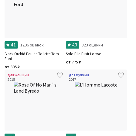
4.1
4.3
1296 оценок
323 оценки
Black Orchid Eau de Toilette Tom
Solo Ella Elixir Loewe
Ford
от
775
₽
от
305
₽
для женщин
для мужчин
2015
2017