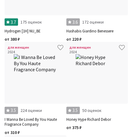
3.7
3.6
175 оценок
172 оценки
Hydrogen [1H] NU_BE
Hashabis Giardino Benessere
от
380
₽
от
220
₽
для женщин
для женщин
2024
2024
3.5
3.5
224 оценки
50 оценок
I Wanna Be Loved By You Haute
Honey Hype Richard Debor
Fragrance Company
от
375
₽
от
310
₽