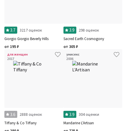
3.7
3.9
3217 оценок
298 оценок
Giorgio Giorgio Beverly Hills
Sacred Earth Cosmogony
от
195
₽
от
305
₽
для женщин
унисекс
2017
2006
3.6
3.9
2888 оценок
304 оценки
Tiffany & Co Tiffany
Mandarine L'Artisan
от
280
₽
от
725
₽