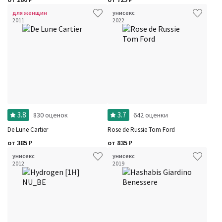
для женщин
унисекс
2011
2022
3.8
3.7
830 оценок
642 оценки
De Lune Cartier
Rose de Russie Tom Ford
от
385
₽
от
835
₽
унисекс
унисекс
2012
2019