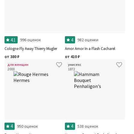
4.1
4
996 оценок
982 оценки
Cologne Fly Away Thierry Mugler
Amor Amor In a Flash Cacharel
от
380
₽
от
410
₽
для женщин
унисекс
2000
1872
4
4
950 оценок
538 оценок