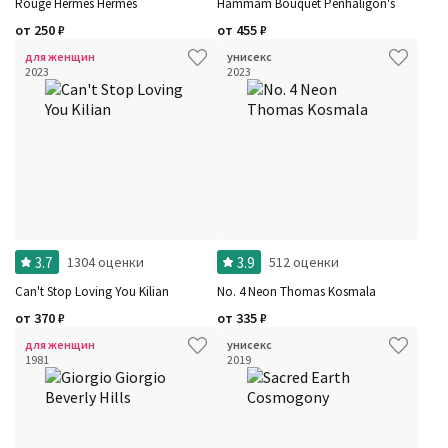
Rouge Hermes Hermes
Hammam Bouquet Penhaligon's
от
250
₽
от
455
₽
для женщин
унисекс
2023
2023
3.7
3.9
1304 оценки
512 оценки
Can't Stop Loving You Kilian
No. 4 Neon Thomas Kosmala
от
370
₽
от
335
₽
для женщин
унисекс
1981
2019