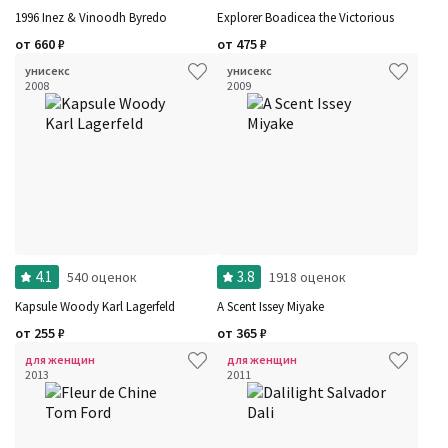
1996 Inez & Vinoodh Byredo
Explorer Boadicea the Victorious
от
660
₽
от
475
₽
унисекс
унисекс
2008
2009
4.1
3.8
540 оценок
1918 оценок
Kapsule Woody Karl Lagerfeld
A Scent Issey Miyake
от
255
₽
от
365
₽
для женщин
для женщин
2013
2011