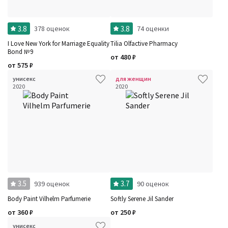
3.8
3.8
378 оценок
74 оценки
I Love New York for Marriage Equality
Tilia Olfactive Pharmacy
Bond №9
от
480
₽
от
575
₽
унисекс
для женщин
2020
2020
3.5
3.7
939 оценок
90 оценок
Body Paint Vilhelm Parfumerie
Softly Serene Jil Sander
от
360
₽
от
250
₽
унисекс