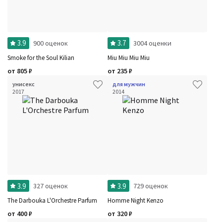
3.9
3.7
900 оценок
3004 оценки
Smoke for the Soul Kilian
Miu Miu Miu Miu
от
805
₽
от
235
₽
унисекс
для мужчин
2017
2014
3.9
3.9
327 оценок
729 оценок
The Darbouka L'Orchestre Parfum
Homme Night Kenzo
от
400
₽
от
320
₽