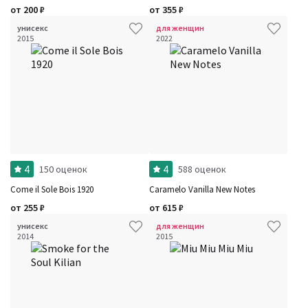
от
200
₽
от
355
₽
унисекс
для женщин
2015
2022
4
4
150 оценок
588 оценок
Come il Sole Bois 1920
Caramelo Vanilla New Notes
от
255
₽
от
615
₽
унисекс
для женщин
2014
2015