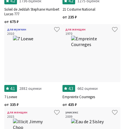
4.2
4.2
1736 оценок
1275 оценок
Soleil de Jeddah Stephane Humbert
21 Costume National
Lucas 777
от
235
₽
от
675
₽
для мужчин
для женщин
2010
1970
4.1
4.3
2882 оценки
662 оценки
7 Loewe
Empreinte Courreges
от
335
₽
от
435
₽
для женщин
унисекс
2015
2009