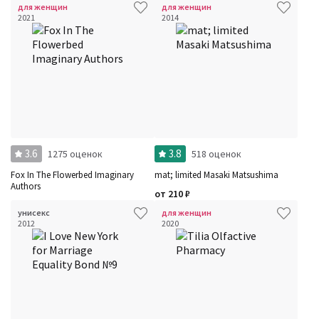
для женщин
для женщин
2021
2014
3.6
3.8
1275 оценок
518 оценок
Fox In The Flowerbed Imaginary
mat; limited Masaki Matsushima
Authors
от
210
₽
унисекс
для женщин
2012
2020