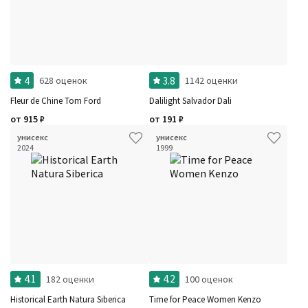
4
3.8
628 оценок
1142 оценки
Fleur de Chine Tom Ford
Dalilight Salvador Dali
от
915
₽
от
191
₽
унисекс
унисекс
2024
1999
4.1
4.2
182 оценки
100 оценок
Historical Earth Natura Siberica
Time for Peace Women Kenzo