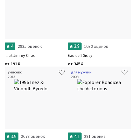
4
3.9
2835 оценок
1030 оценок
Illicit Jimmy Choo
Eau de 2 Sisley
от
191
₽
от
345
₽
унисекс
для мужчин
2013
2008
3.9
4.1
2678 оценок
281 оценка