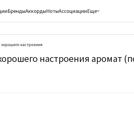
ции
Бренды
Аккорды
Ноты
Ассоциации
Еще
, хорошего настроения
хорошего настроения аромат (п