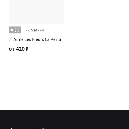
3.5
372 оценки
J`Aime Les Fleurs La Perla
от
420
₽