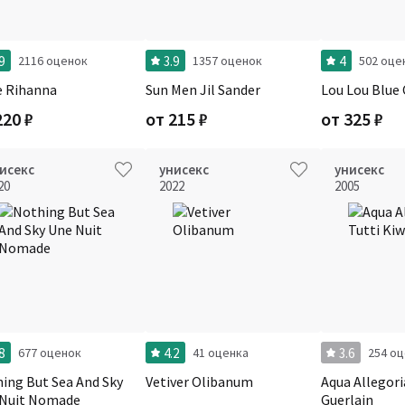
9
3.9
4
2116 оценок
1357 оценок
502 оце
 Rihanna
Sun Men Jil Sander
Lou Lou Blue 
220
₽
от
215
₽
от
325
₽
исекс
унисекс
унисекс
20
2022
2005
8
4.2
3.6
677 оценок
41 оценка
254 о
ing But Sea And Sky
Vetiver Olibanum
Aqua Allegori
 Nuit Nomade
Guerlain