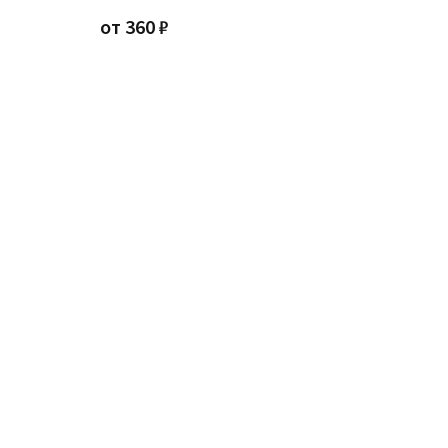
от
360
₽