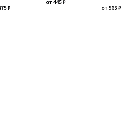
от
445
₽
475
₽
от
565
₽