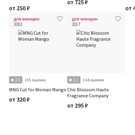
от
725
₽
от
250
₽
от
для женщин
для женщин
2002
2017
3.5
3.1
155 оценок
134 оценки
MNG Cut for Woman Mango
Chic Blossom Haute
Fragrance Company
от
320
₽
от
295
₽