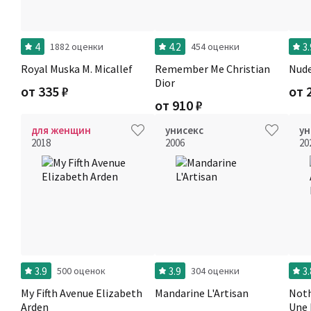
4
4.2
3.
1882 оценки
454 оценки
Royal Muska M. Micallef
Remember Me Christian
Nude
Dior
от
335
₽
от
от
910
₽
для женщин
унисекс
ун
2018
2006
20
3.9
3.9
3.
500 оценок
304 оценки
My Fifth Avenue Elizabeth
Mandarine L'Artisan
Noth
Arden
Une