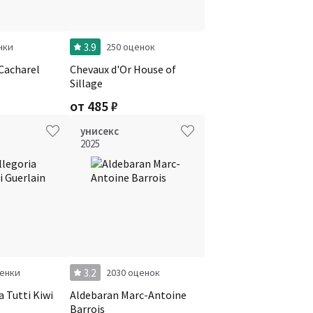
3.9
нки
250 оценок
Cacharel
Chevaux d'Or House of
Sillage
от
485
₽
унисекс
2025
3.2
ценки
2030 оценок
a Tutti Kiwi
Aldebaran Marc-Antoine
Barrois