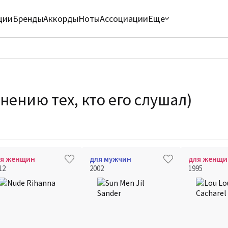
ции
Бренды
Аккорды
Ноты
Ассоциации
Еще
нению тех, кто его слушал)
ля женщин
для мужчин
для женщи
12
2002
1995