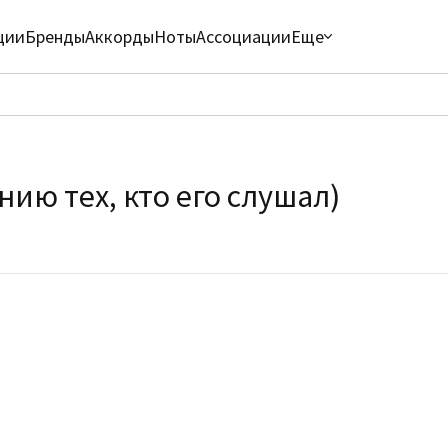
ции
Бренды
Аккорды
Ноты
Ассоциации
Еще
ию тех, кто его слушал)