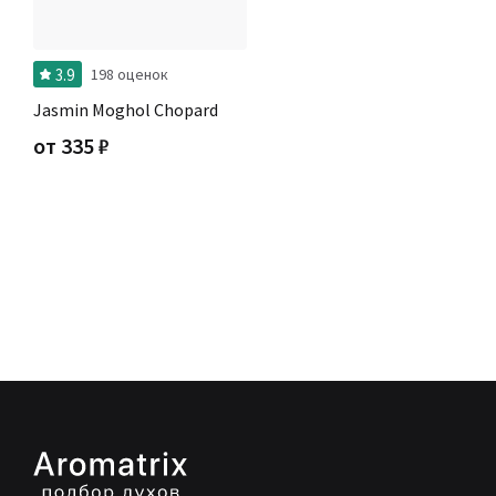
3.9
198 оценок
Jasmin Moghol Chopard
от
335
₽