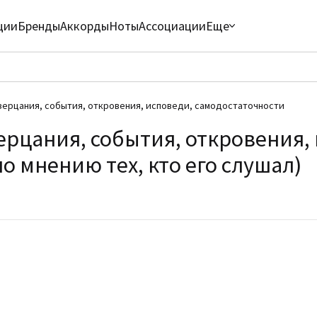
ции
Бренды
Аккорды
Ноты
Ассоциации
Еще
зерцания, события, откровения, исповеди, самодостаточности
ерцания, события, откровения,
о мнению тех, кто его слушал)