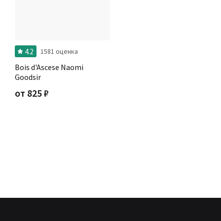
4.2
1581 оценка
Bois d'Ascese Naomi
Goodsir
от
825
₽