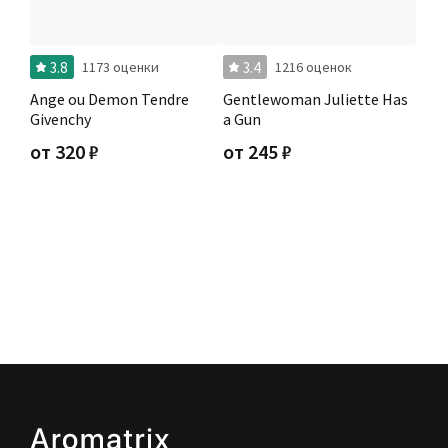
3.8
3.4
1173 оценки
1216 оценок
Ange ou Demon Tendre
Gentlewoman Juliette Has
Givenchy
a Gun
от
320
₽
от
245
₽