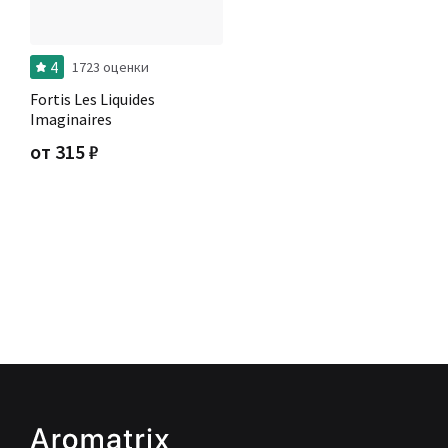
4
1723 оценки
Fortis Les Liquides
Imaginaires
от
315
₽