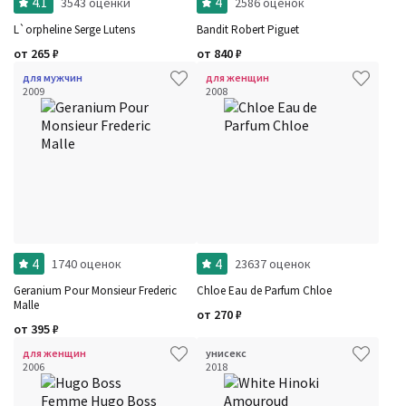
4.1
4
3543 оценки
2586 оценок
L`orpheline Serge Lutens
Bandit Robert Piguet
от
265
₽
от
840
₽
для мужчин
для женщин
2009
2008
4
4
1740 оценок
23637 оценок
Geranium Pour Monsieur Frederic
Chloe Eau de Parfum Chloe
Malle
от
270
₽
от
395
₽
для женщин
унисекс
2006
2018