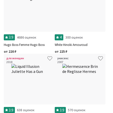
3.9
4
4686 оценок
300 оценок
Hugo Boss Femme Hugo Boss
White Hinoki Amouroud
от
220
₽
от
225
₽
для женщин
унисекс
2018
2007
3.9
3.9
638 оценок
570 оценок