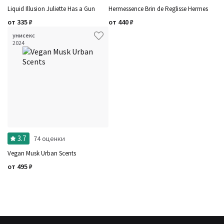
Liquid Illusion Juliette Has a Gun
Hermessence Brin de Reglisse Hermes
от
335
₽
от
440
₽
унисекс
2024
3.7
74 оценки
Vegan Musk Urban Scents
от
495
₽