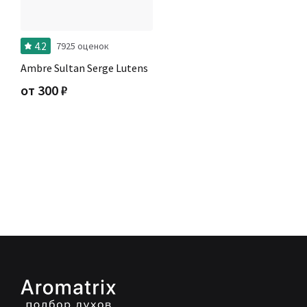
4.2
7925 оценок
Ambre Sultan Serge Lutens
от
300
₽