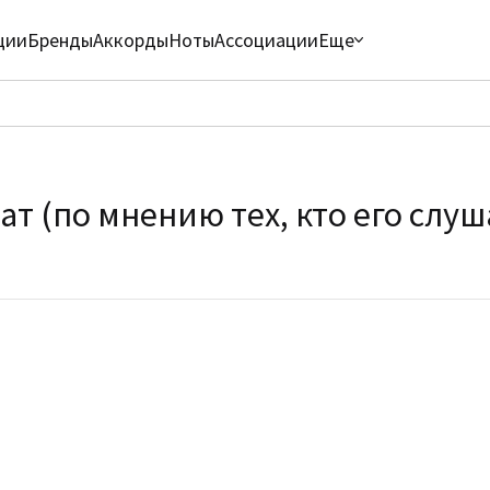
ции
Бренды
Аккорды
Ноты
Ассоциации
Еще
т (по мнению тех, кто его слуш