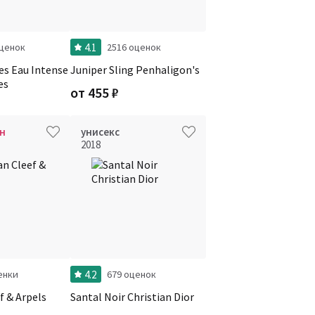
4.1
оценок
2516 оценок
es Eau Intense
Juniper Sling Penhaligon's
es
от
455
₽
н
унисекс
2018
4.2
енки
679 оценок
f & Arpels
Santal Noir Christian Dior