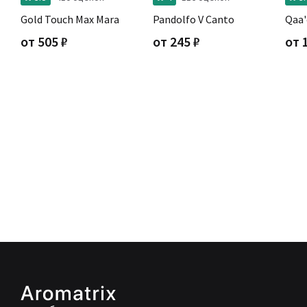
Gold Touch Max Mara
Pandolfo V Canto
Qaa'
от
505
₽
от
245
₽
от