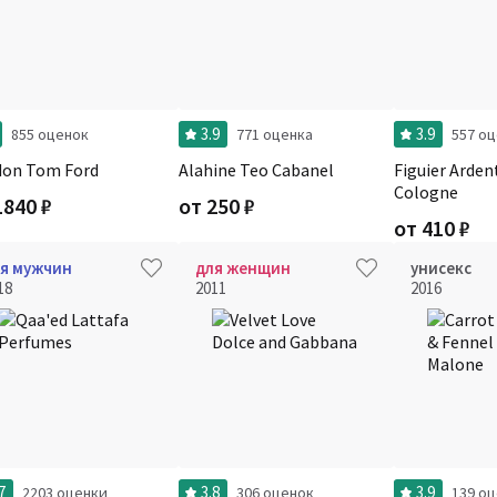
3.9
3.9
855 оценок
771 оценка
557 о
don Tom Ford
Alahine Teo Cabanel
Figuier Arden
Cologne
1840
₽
от
250
₽
от
410
₽
я мужчин
для женщин
унисекс
18
2011
2016
7
3.8
3.9
2203 оценки
306 оценок
139 о