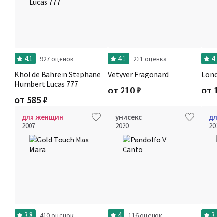
4.1
4.1
4
927 оценок
231 оценка
Khol de Bahrein Stephane
Vetyver Fragonard
Lon
Humbert Lucas 777
от
210
₽
от
от
585
₽
для женщин
унисекс
дл
2007
2020
20
3.8
4
3.
410 оценок
116 оценок