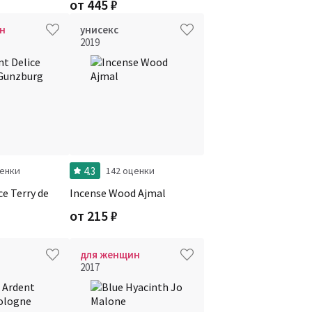
от
445
₽
н
унисекс
2019
4.3
ценки
142 оценки
ce Terry de
Incense Wood Ajmal
от
215
₽
для женщин
2017