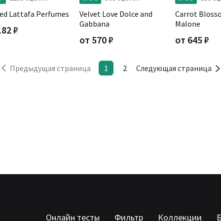
ed Lattafa Perfumes
Velvet Love Dolce and
Carrot Bloss
Gabbana
Malone
182
₽
от
570
₽
от
645
₽
Предыдущая страница
1
2
Следующая страница
Онлайн тесты
Фильтр
Коллекции