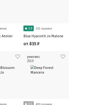
3.9
ценок
151 оценка
t Atelier
Blue Hyacinth Jo Malone
от
835
₽
унисекс
2019
3.5
ценок
493 оценки