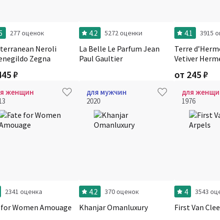
5
4.2
4.1
277 оценок
5272 оценки
3915 
terranean Neroli
La Belle Le Parfum Jean
Terre d’Herm
enegildo Zegna
Paul Gaultier
Vetiver Herm
445
₽
от
245
₽
ля женщин
для мужчин
для женщи
13
2020
1976
4.2
4
2341 оценка
370 оценок
3543 оц
e for Women Amouage
Khanjar Omanluxury
First Van Clee