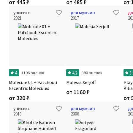
от
445
₽
от
485
₽
от
унисекс
для мужчин
д
2021
2017
20
4
4.2
3.
1106 оценок
390 оценок
Molecule 01 + Patchouli
Malesia Xerjoff
Play
Escentric Molecules
Kili
от
1160
₽
от
320
₽
от
унисекс
для мужчин
дл
2013
2006
20