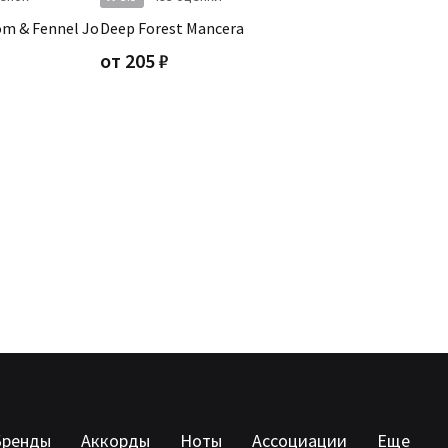
om & Fennel Jo
Deep Forest Mancera
от
205
₽
Бренды
Аккорды
Ноты
Ассоциации
Еще