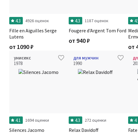
4.3
4.3
4.
4926 оценок
1187 оценок
Fille en Aiguilles Serge
Fougere d'Argent Tom Ford
Medi
Lutens
Erm
от
940
₽
от
1090
₽
от
унисекс
для мужчин
д
1978
1990
20
4.1
4.3
4
1694 оценки
272 оценки
Silences Jacomo
Relax Davidoff
Fat