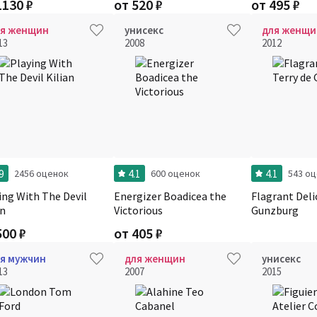
1130
₽
от
520
₽
от
495
₽
ля женщин
унисекс
для женщи
13
2008
2012
9
4.1
4.1
2456 оценок
600 оценок
543 о
ing With The Devil
Energizer Boadicea the
Flagrant Deli
an
Victorious
Gunzburg
500
₽
от
405
₽
я мужчин
для женщин
унисекс
13
2007
2015