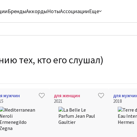
ции
Бренды
Аккорды
Ноты
Ассоциации
Еще
ию тех, кто его слушал)
я мужчин
для женщин
для мужчи
15
2021
2018