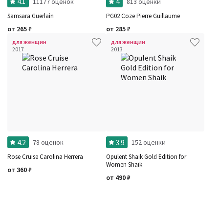
4.1
4
11177 оценок
813 оценки
Samsara Guerlain
PG02 Coze Pierre Guillaume
от
265
₽
от
285
₽
для женщин
для женщин
2017
2013
4.2
3.9
78 оценок
152 оценки
Rose Cruise Carolina Herrera
Opulent Shaik Gold Edition for
Women Shaik
от
360
₽
от
490
₽