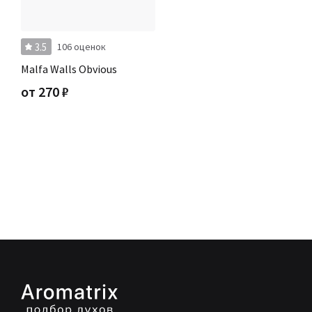
3.5
106 оценок
Malfa Walls Obvious
от
270
₽