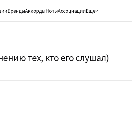
ции
Бренды
Аккорды
Ноты
Ассоциации
Еще
ению тех, кто его слушал)