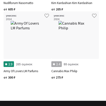
Nudiflorum Nasomatto
Kim Kardashian Kim Kardashian
от
605
₽
от
205
₽
унисекс
унисекс
2014
2024
3.9
3.4
265 оценок
88 оценок
Army Of Lovers LM Parfums
Cannabis Max Philip
от
300
₽
от
275
₽