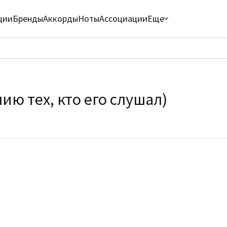
ции
Бренды
Аккорды
Ноты
Ассоциации
Еще
ю тех, кто его слушал)