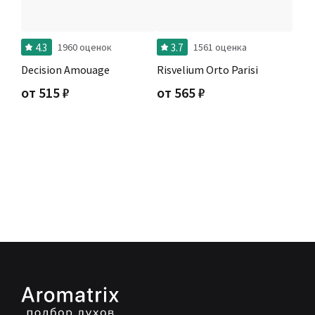
4.3
3.7
1960 оценок
1561 оценка
Decision Amouage
Risvelium Orto Parisi
от
515
₽
от
565
₽