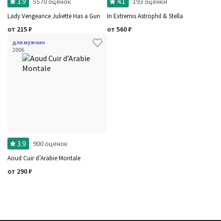
3.9
4.1
5570 оценок
193 оценки
Lady Vengeance Juliette Has a Gun
In Extremis Astrophil & Stella
от
215
₽
от
560
₽
для мужчин
2006
3.9
900 оценок
Aoud Cuir d’Arabie Montale
от
290
₽