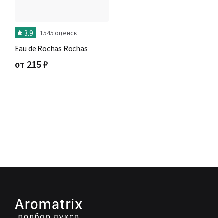
3.9
1545 оценок
Eau de Rochas Rochas
от
215
₽