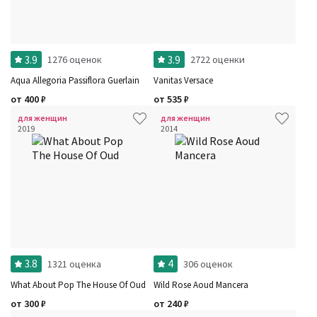
3.9
3.9
1276 оценок
2722 оценки
Aqua Allegoria Passiflora Guerlain
Vanitas Versace
от
400
₽
от
535
₽
для женщин
для женщин
2019
2014
3.8
4
1321 оценка
306 оценок
What About Pop The House Of Oud
Wild Rose Aoud Mancera
от
300
₽
от
240
₽