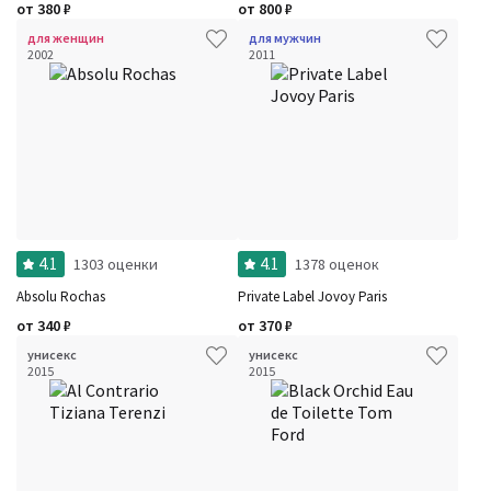
от
380
₽
от
800
₽
для женщин
для мужчин
2002
2011
4.1
4.1
1303 оценки
1378 оценок
Absolu Rochas
Private Label Jovoy Paris
от
340
₽
от
370
₽
унисекс
унисекс
2015
2015