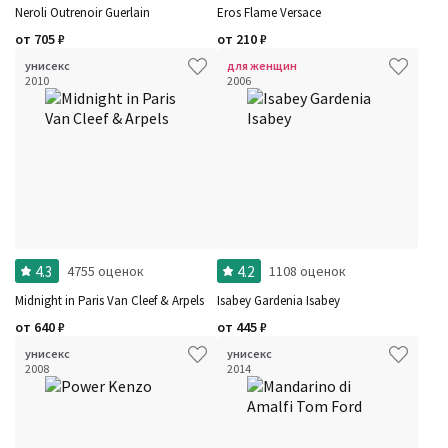
Neroli Outrenoir Guerlain
Eros Flame Versace
от
705
₽
от
210
₽
унисекс
для женщин
2010
2006
4.3
4.2
4755 оценок
1108 оценок
Midnight in Paris Van Cleef & Arpels
Isabey Gardenia Isabey
от
640
₽
от
445
₽
унисекс
унисекс
2008
2014