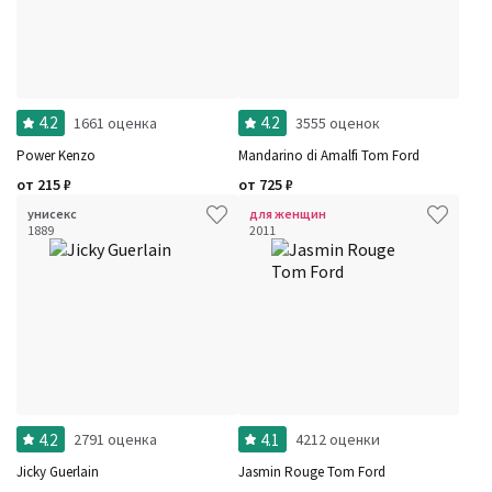
4.2
4.2
1661 оценка
3555 оценок
Power Kenzo
Mandarino di Amalfi Tom Ford
от
215
₽
от
725
₽
унисекс
для женщин
1889
2011
4.2
4.1
2791 оценка
4212 оценки
Jicky Guerlain
Jasmin Rouge Tom Ford