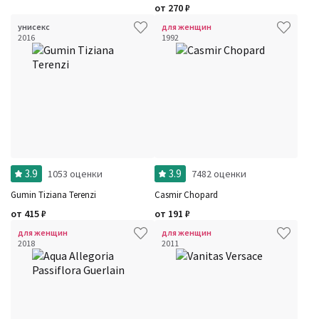
от
270
₽
унисекс
для женщин
2016
1992
3.9
3.9
1053 оценки
7482 оценки
Gumin Tiziana Terenzi
Casmir Chopard
от
415
₽
от
191
₽
для женщин
для женщин
2018
2011