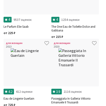
4
4
9537 оценок
1254 оценки
Le Parfum Elie Saab
The One Eau de Toilette Dolce and
Gabbana
от
225
₽
от
215
₽
для женщин
для женщин
2013
2020
4.2
3.9
412 оценки
2116 оценок
Eau de Lingerie Guerlain
Passeggiata In Galleria Vittorio
Emanuele II Trussardi
от
725
₽