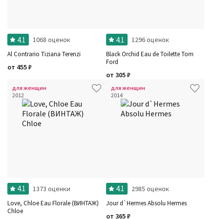
4.1
4.1
1068 оценок
1296 оценок
Al Contrario Tiziana Terenzi
Black Orchid Eau de Toilette Tom
Ford
от
455
₽
от
305
₽
для женщин
для женщин
2012
2014
4.1
4.1
1373 оценки
2985 оценок
Love, Chloe Eau Florale (ВИНТАЖ)
Jour d`Hermes Absolu Hermes
Chloe
от
365
₽