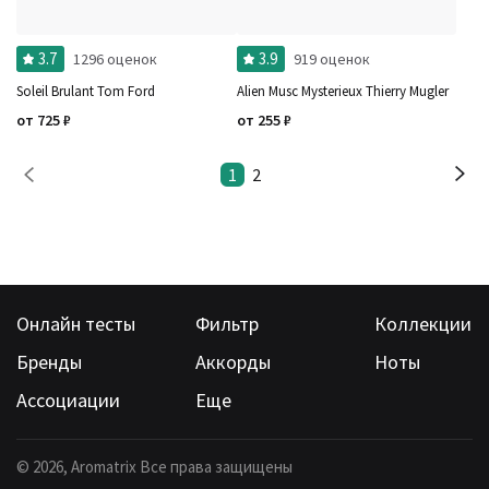
3.7
3.9
1296 оценок
919 оценок
Soleil Brulant Tom Ford
Alien Musc Mysterieux Thierry Mugler
от
725
₽
от
255
₽
1
2
Онлайн тесты
Фильтр
Коллекции
Бренды
Аккорды
Ноты
Ассоциации
Еще
©
2026
, Aromatrix Все права защищены