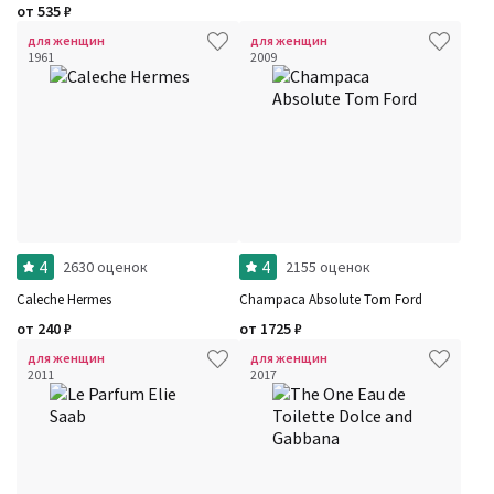
от
535
₽
для женщин
для женщин
1961
2009
4
4
2630 оценок
2155 оценок
Caleche Hermes
Champaca Absolute Tom Ford
от
240
₽
от
1725
₽
для женщин
для женщин
2011
2017