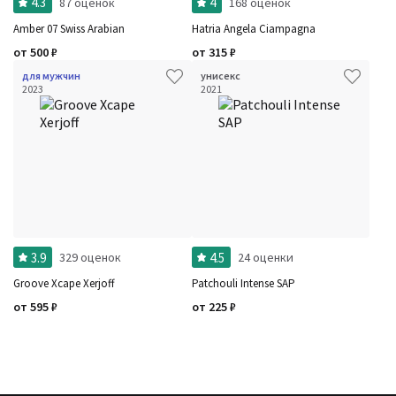
4.3
4
87 оценок
168 оценок
Amber 07 Swiss Arabian
Hatria Angela Ciampagna
от
500
₽
от
315
₽
для мужчин
унисекс
2023
2021
3.9
4.5
329 оценок
24 оценки
Groove Xcape Xerjoff
Patchouli Intense SAP
от
595
₽
от
225
₽