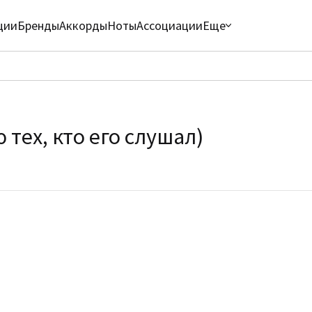
ции
Бренды
Аккорды
Ноты
Ассоциации
Еще
тех, кто его слушал)