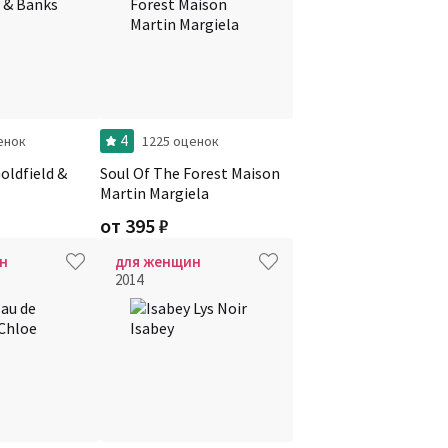
4
енок
1225 оценок
oldfield &
Soul Of The Forest Maison
Martin Margiela
от
395
₽
н
для женщин
2014