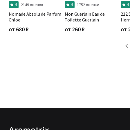
4
4
4
2149 оценок
1752 оценки
Nomade Absolu de Parfum
Mon Guerlain Eau de
212 
Chloe
Toilette Guerlain
Herr
от
680
₽
от
260
₽
от