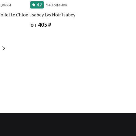
4.2
оценки
540 оценок
Toilette Chloe
Isabey Lys Noir Isabey
от
405
₽