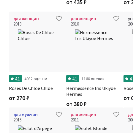
от
435
₽
от
для женщин
для женщин
ун
2013
2010
20
4.1
4.1
4.
4032 оценки
1160 оценок
Roses De Chloe Chloe
Hermessence Iris Ukiyoe
Rose
Hermes
от
270
₽
от
от
380
₽
для мужчин
для женщин
д
2015
2011
20