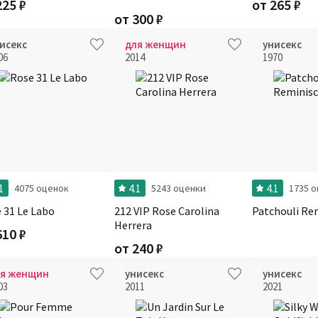
225
₽
от
265
₽
от
300
₽
исекс
для женщин
унисекс
06
2014
1970
1
4.1
4.1
4075 оценок
5243 оценки
1735 
 31 Le Labo
212 VIP Rose Carolina
Patchouli Re
Herrera
610
₽
от
240
₽
ля женщин
унисекс
унисекс
03
2011
2021