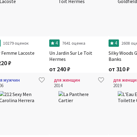
4
4
10279 оценок
7641 оценка
2608 оц
r Femme Lacoste
Un Jardin Sur Le Toit
Silky Woods G
Hermes
Banks
220
₽
от
240
₽
от
310
₽
я мужчин
для женщин
для женщи
06
2014
2019