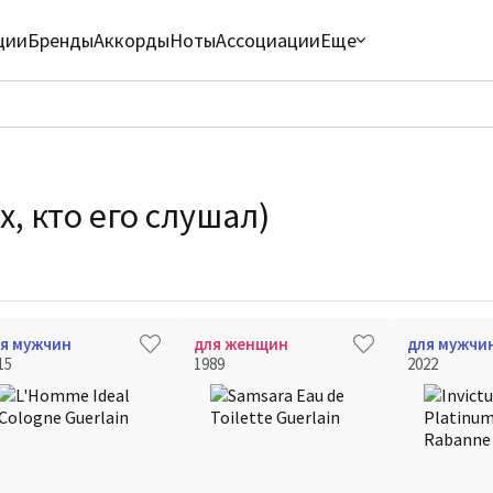
ции
Бренды
Аккорды
Ноты
Ассоциации
Еще
, кто его слушал)
я мужчин
для женщин
для мужчи
15
1989
2022