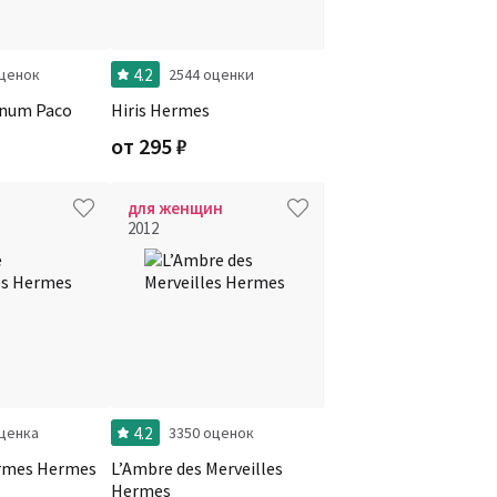
4.2
оценок
2544 оценки
inum Paco
Hiris Hermes
от
295
₽
для женщин
2012
4.2
оценка
3350 оценок
rmes Hermes
L’Ambre des Merveilles
Hermes