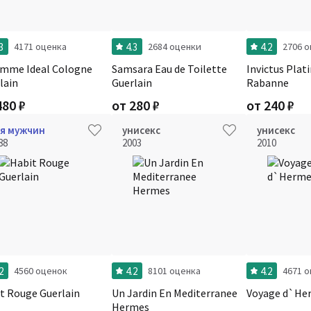
3
4.3
4.2
4171 оценка
2684 оценки
2706 
mme Ideal Cologne
Samsara Eau de Toilette
Invictus Plat
lain
Guerlain
Rabanne
480
₽
от
280
₽
от
240
₽
я мужчин
унисекс
унисекс
88
2003
2010
2
4.2
4.2
4560 оценок
8101 оценка
4671 
t Rouge Guerlain
Un Jardin En Mediterranee
Voyage d`He
Hermes