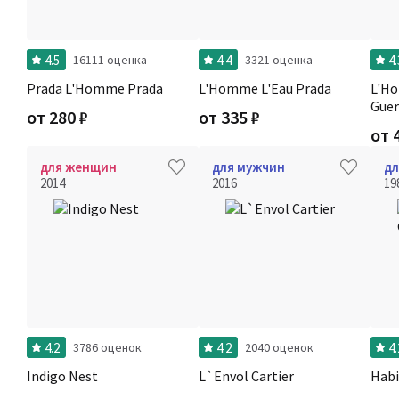
4.5
4.4
4.
16111 оценка
3321 оценка
Prada L'Homme Prada
L'Homme L'Eau Prada
L'Ho
Guer
от
280
₽
от
335
₽
от
для женщин
для мужчин
дл
2014
2016
19
4.2
4.2
4.
3786 оценок
2040 оценок
Indigo Nest
L`Envol Cartier
Habi