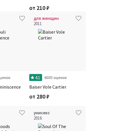
от
210
₽
для женщин
2011
4.1
оценок
6035 оценок
miniscence
Baiser Vole Cartier
от
280
₽
унисекс
2016