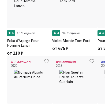
4
4
4
1078 оценок
3412 оценки
Eclat d'Arpege Pour
Violet Blonde Tom Ford
Pou
Homme Lanvin
от
675
₽
от
от
210
₽
для женщин
для женщин
дл
2020
2018
20