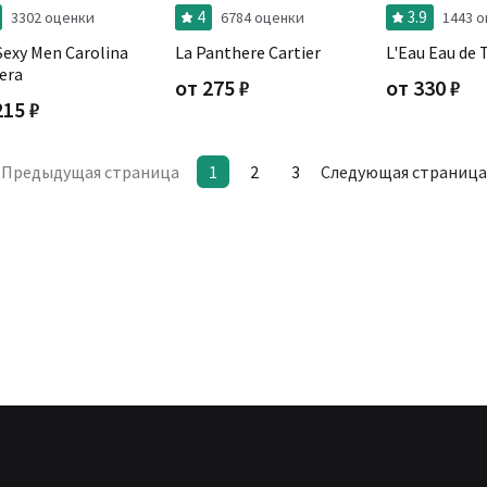
4
3.9
3302 оценки
6784 оценки
1443 
Sexy Men Carolina
La Panthere Cartier
L'Eau Eau de 
era
от
275
₽
от
330
₽
215
₽
Предыдущая страница
1
2
3
Следующая страница