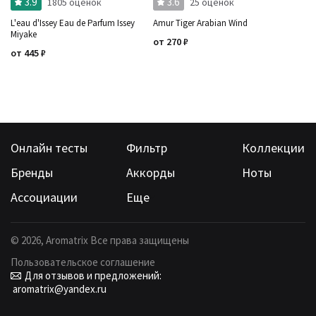
3.9
3.6
1805 оценок
25 оценок
L'eau d'Issey Eau de Parfum Issey
Amur Tiger Arabian Wind
Miyake
от
270
₽
от
445
₽
Онлайн тесты
Фильтр
Коллекции
Бренды
Аккорды
Ноты
Ассоциации
Еще
©
2026
, Aromatrix Все права защищены
Пользовательское соглашение
Для отзывов и предложений:
aromatrix@yandex.ru