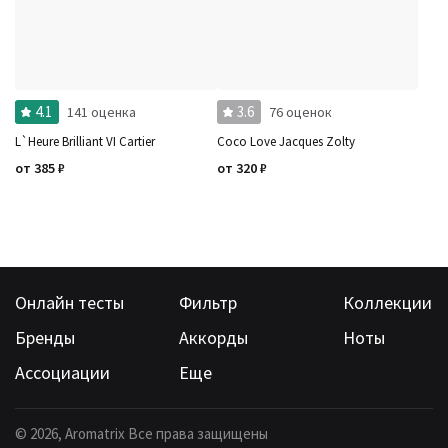
4.1
3.6
141 оценка
76 оценок
L`Heure Brilliant VI Cartier
Coco Love Jacques Zolty
от
385
₽
от
320
₽
Онлайн тесты
Фильтр
Коллекции
Бренды
Аккорды
Ноты
Ассоциации
Еще
©
2026
, Aromatrix Все права защищены