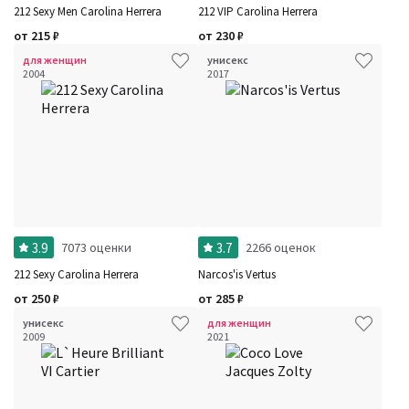
212 Sexy Men Carolina Herrera
212 VIP Carolina Herrera
от
215
₽
от
230
₽
для женщин
унисекс
2004
2017
3.9
3.7
7073 оценки
2266 оценок
212 Sexy Carolina Herrera
Narcos'is Vertus
от
250
₽
от
285
₽
унисекс
для женщин
2009
2021