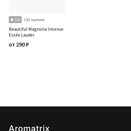
3.6
192 оценки
Beautiful Magnolia Intense
Estée Lauder
от
290
₽