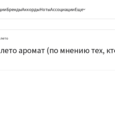
ции
Бренды
Аккорды
Ноты
Ассоциации
Еще
 лето
лето аромат (по мнению тех, кт