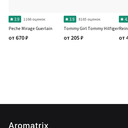
3.9
3.9
4.
1166 оценок
8165 оценок
Peche Mirage Guerlain
Tommy Girl Tommy Hilfiger
Rein
от
670
₽
от
205
₽
от