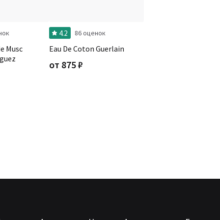
4.2
нок
86 оценок
de Musc
Eau De Coton Guerlain
iguez
от
875
₽