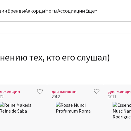
ции
Бренды
Аккорды
Ноты
Ассоциации
Еще
нению тех, кто его слушал)
ля женщин
для женщин
для женщи
22
2012
2011