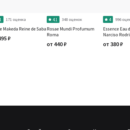
1
4.1
4
171 оценка
348 оценок
996 оце
e Makeda Reine de Saba
Rosae Mundi Profumum
Essence Eau 
Roma
Narciso Rodr
495
₽
от
440
₽
от
380
₽