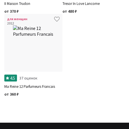
II Maison Trudon
Tresor In Love Lancome
от
370
₽
от
480
₽
для женщин
2012
4.5
37 оценок
Ma Reine 12 Parfumeurs Francais
от
360
₽