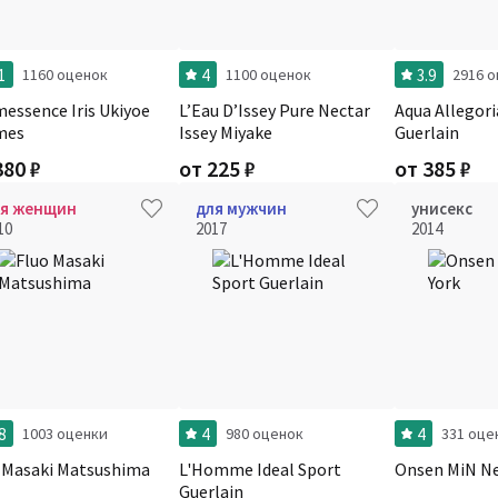
1
4
3.9
1160 оценок
1100 оценок
2916 
essence Iris Ukiyoe
L’Eau D’Issey Pure Nectar
Aqua Allegori
mes
Issey Miyake
Guerlain
380
₽
от
225
₽
от
385
₽
ля женщин
для мужчин
унисекс
10
2017
2014
8
4
4
1003 оценки
980 оценок
331 оце
 Masaki Matsushima
L'Homme Ideal Sport
Onsen MiN Ne
Guerlain