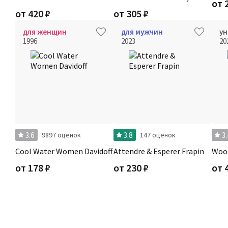
от
от
420
₽
от
305
₽
для женщин
для мужчин
ун
1996
2023
20
3.6
3.8
3.
9897 оценок
147 оценок
Cool Water Women Davidoff
Attendre & Esperer Frapin
Woo(
от
178
₽
от
230
₽
от