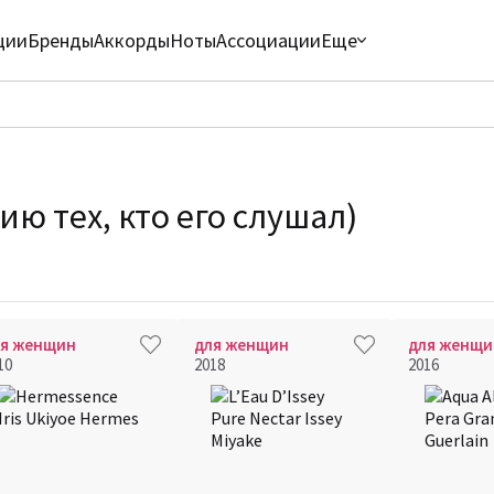
ции
Бренды
Аккорды
Ноты
Ассоциации
Еще
ю тех, кто его слушал)
ля женщин
для женщин
для женщи
10
2018
2016