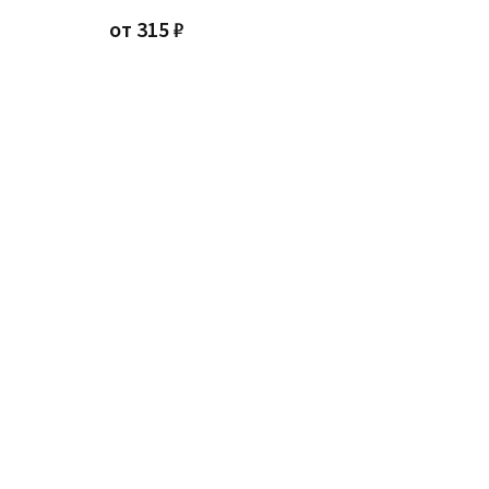
от
315
₽