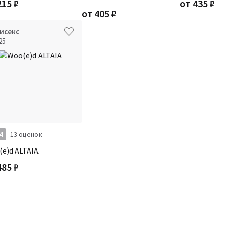
215
₽
от
435
₽
от
405
₽
исекс
25
4
13 оценок
e)d ALTAIA
485
₽