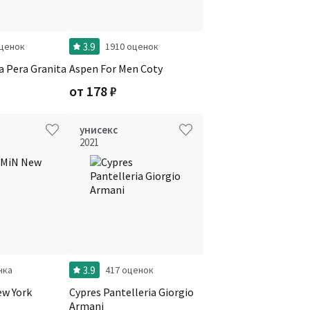
3.9
оценок
1910 оценок
a Pera Granita
Aspen For Men Coty
от
178
₽
унисекс
2021
3.9
нка
417 оценок
w York
Cypres Pantelleria Giorgio
Armani