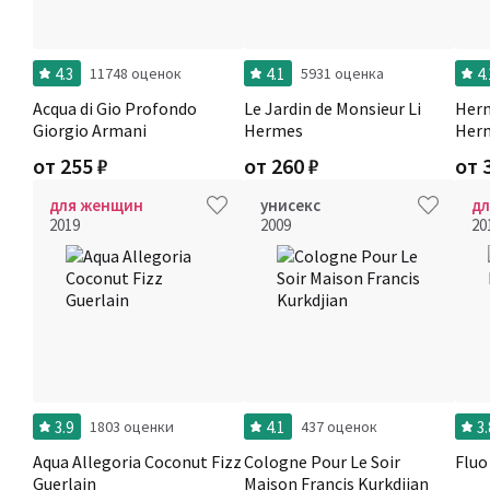
4.3
4.1
4.
11748 оценок
5931 оценка
Acqua di Gio Profondo
Le Jardin de Monsieur Li
Herm
Giorgio Armani
Hermes
Her
от
255
₽
от
260
₽
от
для женщин
унисекс
д
2019
2009
20
3.9
4.1
3.
1803 оценки
437 оценок
Aqua Allegoria Coconut Fizz
Cologne Pour Le Soir
Fluo
Guerlain
Maison Francis Kurkdjian