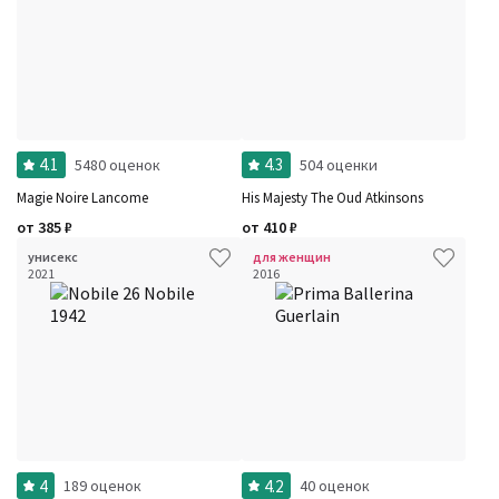
4.1
4.3
5480 оценок
504 оценки
Magie Noire Lancome
His Majesty The Oud Atkinsons
от
385
₽
от
410
₽
унисекс
для женщин
2021
2016
4
4.2
189 оценок
40 оценок