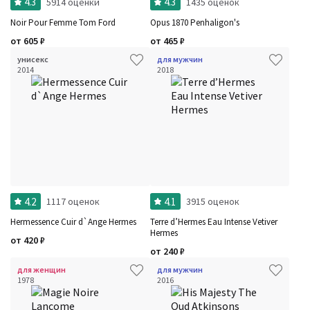
4.3
4.3
5914 оценки
1435 оценок
Noir Pour Femme Tom Ford
Opus 1870 Penhaligon's
от
605
₽
от
465
₽
унисекс
для мужчин
2014
2018
4.2
4.1
1117 оценок
3915 оценок
Hermessence Cuir d`Ange Hermes
Terre d’Hermes Eau Intense Vetiver
Hermes
от
420
₽
от
240
₽
для женщин
для мужчин
1978
2016