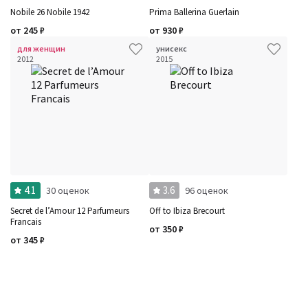
Nobile 26 Nobile 1942
Prima Ballerina Guerlain
от
245
₽
от
930
₽
для женщин
унисекс
2012
2015
4.1
3.6
30 оценок
96 оценок
Secret de l’Amour 12 Parfumeurs
Off to Ibiza Brecourt
Francais
от
350
₽
от
345
₽