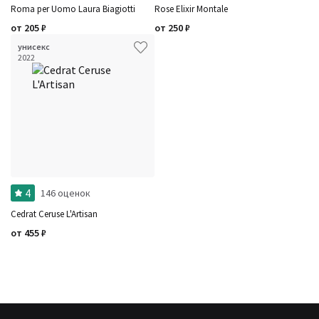
Roma per Uomo Laura Biagiotti
Rose Elixir Montale
от
205
₽
от
250
₽
унисекс
2022
4
146 оценок
Cedrat Ceruse L'Artisan
от
455
₽