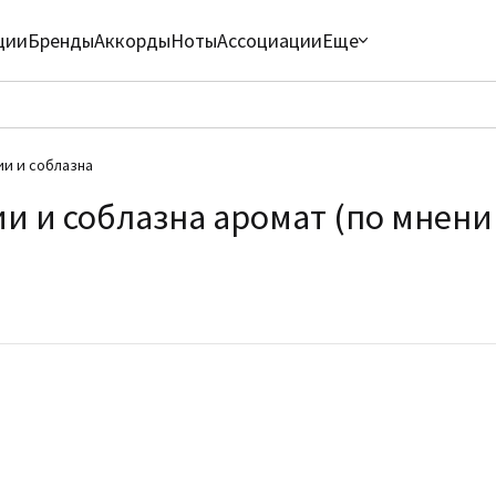
ции
Бренды
Аккорды
Ноты
Ассоциации
Еще
и и соблазна
 и соблазна аромат (по мнению