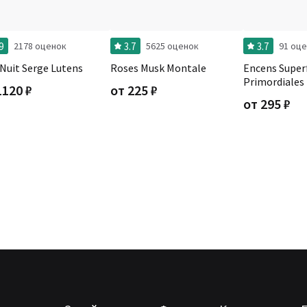
9
3.7
3.7
2178 оценок
5625 оценок
91 оце
 Nuit Serge Lutens
Roses Musk Montale
Encens Superf
Primordiales
1120
₽
от
225
₽
от
295
₽