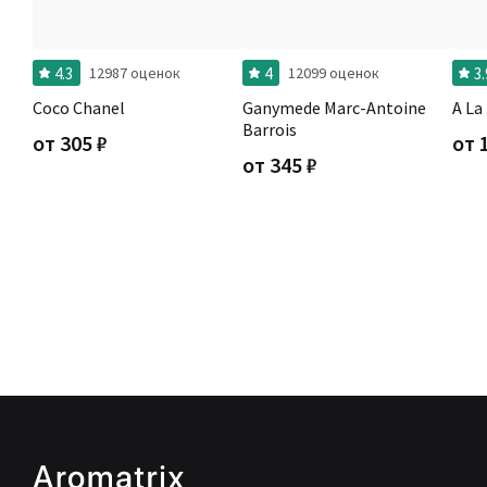
4.3
4
3.
12987 оценок
12099 оценок
Coco Chanel
Ganymede Marc-Antoine
A La
Barrois
от
305
₽
от
от
345
₽