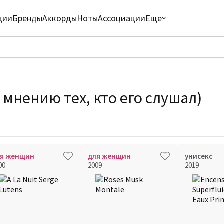
ции
Бренды
Аккорды
Ноты
Ассоциации
Еще
мнению тех, кто его слушал)
ля женщин
для женщин
унисекс
00
2009
2019