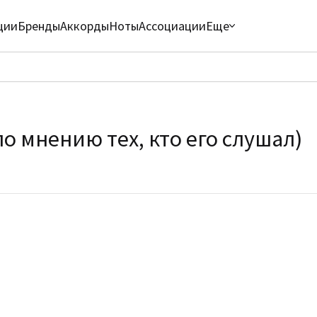
ции
Бренды
Аккорды
Ноты
Ассоциации
Еще
о мнению тех, кто его слушал)