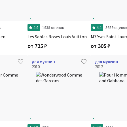
4.4
4.4
к
1938 оценок
3689 оцено
een
Les Sables Roses Louis Vuitton
M7 Yves Saint Laur
от
735
₽
от
305
₽
для мужчин
для мужчин
2010
2012