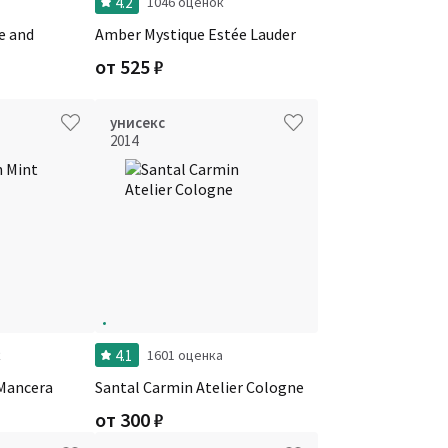
4.2
1046 оценок
e and
Amber Mystique Estée Lauder
от
525
₽
унисекс
2014
4.1
к
1601 оценка
Mancera
Santal Carmin Atelier Cologne
от
300
₽