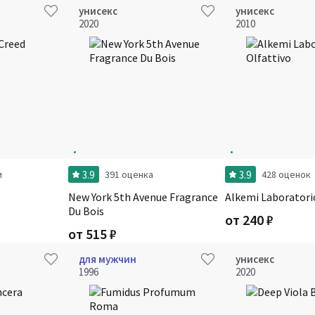
унисекс
унисекс
2020
2010
3.9
3.9
и
391 оценка
428 оценок
New York 5th Avenue Fragrance
Alkemi Laboratori
Du Bois
от
240
₽
от
515
₽
для мужчин
унисекс
1996
2020