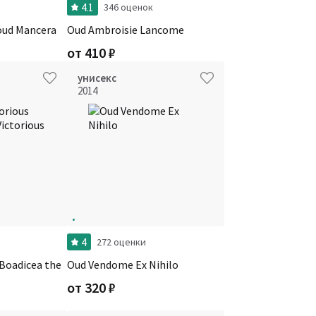
4.1
346 оценок
Aoud Mancera
Oud Ambroisie Lancome
от
410
₽
унисекс
2014
4
272 оценки
 Boadicea the
Oud Vendome Ex Nihilo
от
320
₽