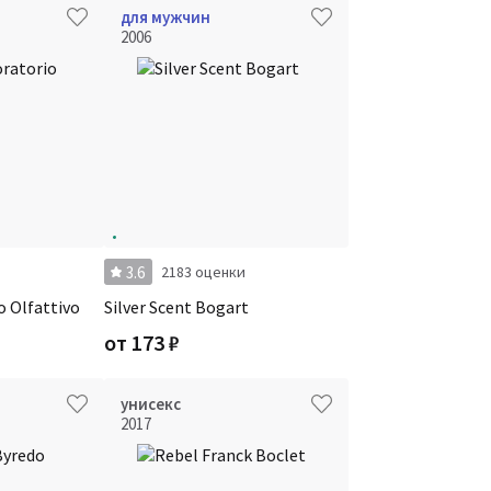
для мужчин
2006
3.6
2183 оценки
o Olfattivo
Silver Scent Bogart
от
173
₽
унисекс
2017