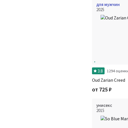
для мужчин
2025
3.8
1294 оценк
Oud Zarian Creed
от
725
₽
унисекс
2015