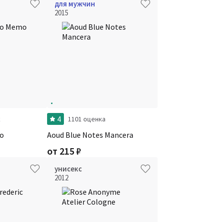
для мужчин
2015
4
к
1101 оценка
o
Aoud Blue Notes Mancera
от
215
₽
унисекс
2012