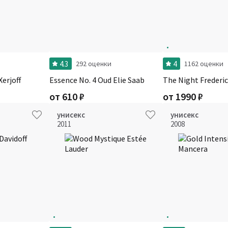
4.3
4
292 оценки
1162 оценки
erjoff
Essence No. 4 Oud Elie Saab
The Night Frederic
от
610
₽
от
1990
₽
унисекс
унисекс
2011
2008