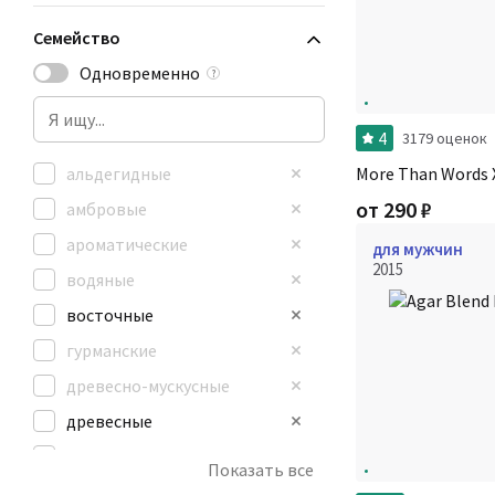
Семейство
Одновременно
?
4
3179 оценок
альдегидные
More Than Words X
от
290
₽
амбровые
ароматические
для мужчин
2015
водяные
восточные
гурманские
древесно-мускусные
древесные
зеленые
Показать все
кожаные