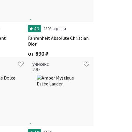
4.3
к
2303 оценки
ent
Fahrenheit Absolute Christian
Dior
от
890
₽
унисекс
2013