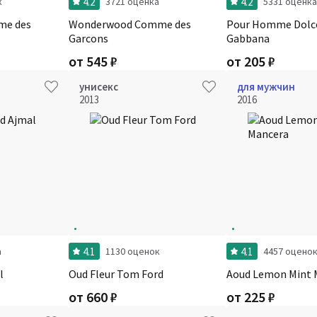
4.2
4.2
к
3721 оценка
5331 оценка
me des
Wonderwood Comme des
Pour Homme Dolc
Garcons
Gabbana
от
545
₽
от
205
₽
унисекс
для мужчин
2013
2016
4.1
4.1
а
1130 оценок
4457 оцено
l
Oud Fleur Tom Ford
Aoud Lemon Mint 
от
660
₽
от
225
₽