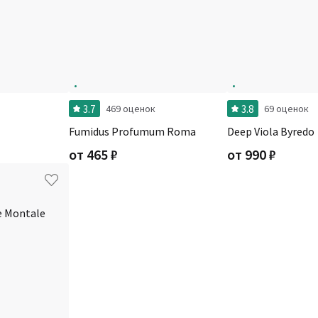
3.7
3.8
469 оценок
69 оценок
Fumidus Profumum Roma
Deep Viola Byredo
от
465
₽
от
990
₽