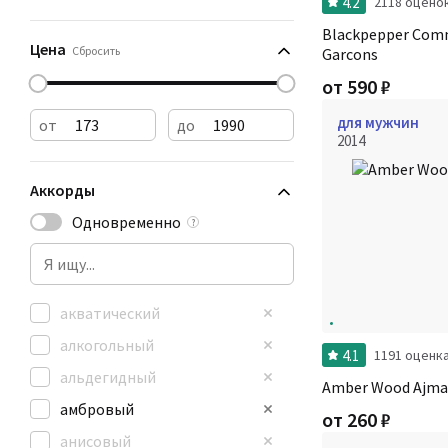
4.2
2118 оцено
Blackpepper Com
Цена
Сбросить
Garcons
от
590
₽
для мужчин
от
до
2014
Аккорды
Одновременно
?
акватический
алкогольный
4.1
1191 оценк
альдегидный
Amber Wood Ajma
амбровый
от
260
₽
анисовый