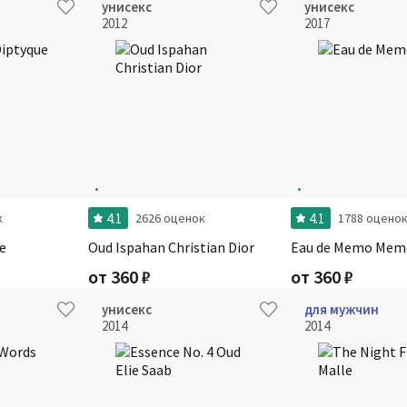
унисекс
унисекс
2012
2017
4.1
4.1
к
2626 оценок
1788 оцено
e
Oud Ispahan Christian Dior
Eau de Memo Mem
от
360
₽
от
360
₽
унисекс
для мужчин
2014
2014