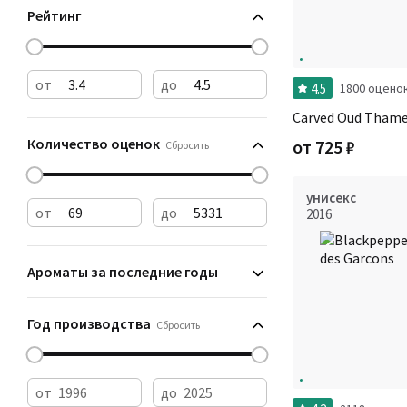
Рейтинг
от
до
4.5
1800 оцено
Carved Oud Tham
Количество оценок
от
725
₽
Сбросить
унисекс
от
до
2016
Ароматы за последние годы
Год производства
Сбросить
от
до