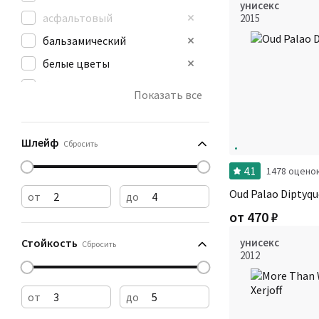
унисекс
асфальтовый
2015
бальзамический
белые цветы
бензин
Показать все
бумага
ванильный
Шлейф
Сбросить
4.1
1478 оцено
Oud Palao Diptyqu
от
до
от
470
₽
Стойкость
унисекс
Сбросить
2012
от
до