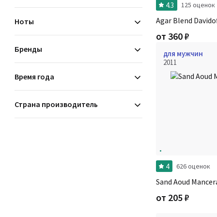
4.3
125 оценок
мускусные
Agar Blend Davidof
Ноты
от
360
₽
Бренды
для мужчин
2011
Время года
Страна производитель
4
626 оценок
Sand Aoud Mancer
от
205
₽