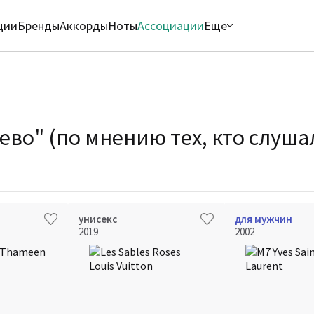
ции
Бренды
Аккорды
Ноты
Ассоциации
Еще
ево" (по мнению тех, кто слуша
унисекс
для мужчин
2019
2002