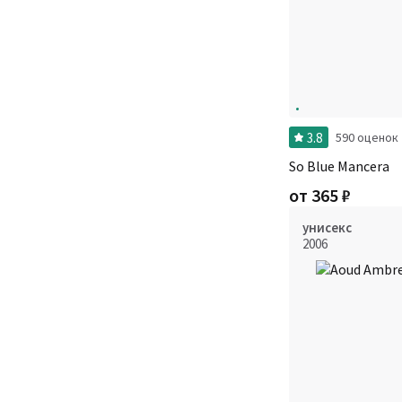
3.8
590 оценок
So Blue Mancera
от
365
₽
унисекс
2006