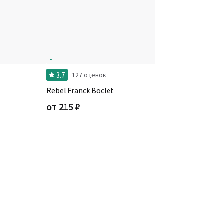
3.7
127 оценок
Rebel Franck Boclet
от
215
₽