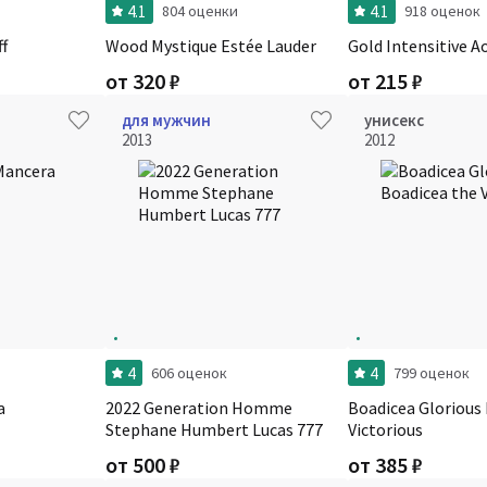
4.1
4.1
804 оценки
918 оценок
f
Wood Mystique Estée Lauder
Gold Intensitive 
от
320
₽
от
215
₽
для мужчин
унисекс
2013
2012
4
4
606 оценок
799 оценок
a
2022 Generation Homme
Boadicea Glorious
Stephane Humbert Lucas 777
Victorious
от
500
₽
от
385
₽