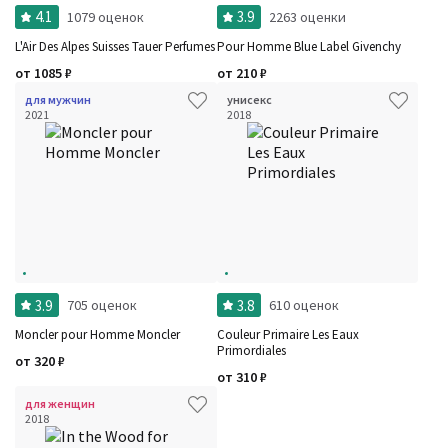
4.1
3.9
1079 оценок
2263 оценки
L'Air Des Alpes Suisses Tauer Perfumes
Pour Homme Blue Label Givenchy
от
1085
₽
от
210
₽
для мужчин
унисекс
Фильтры
Сбросить все
2021
2018
Для кого
Рейтинг
Количество оценок
Сбросить
Цена
Сбросить
Стойкость
Сбросить
Аккорды
Семейство
Ноты
Ароматы за последние годы
Год производства
Сбросить
Бренды
3.9
3.8
705 оценок
610 оценок
Время года
Страна производитель
Moncler pour Homme Moncler
Couleur Primaire Les Eaux
Primordiales
от
320
₽
от
310
₽
для женщин
2018