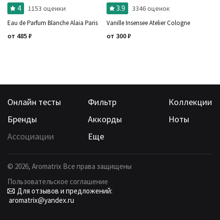
4
3.9
1153 оценки
3346 оценок
Ноты
Ароматы за последние годы
Eau de Parfum Blanche Alaia Paris
Vanille Insensee Atelier Cologne
Год производства
Сбросить
Бренды
от
485
₽
от
300
₽
Время года
Страна производитель
Онлайн тесты
Фильтр
Коллекции
Бренды
Аккорды
Ноты
Ассоциации
Еще
©
2026
, Aromatrix Все права защищены
Пользовательское соглашение
Для отзывов и предложений:
aromatrix@yandex.ru