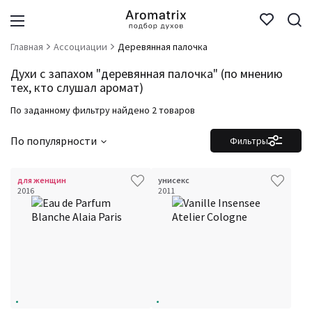
Главная
Ассоциации
Деревянная палочка
Духи с запахом "деревянная палочка" (по мнению
тех, кто слушал аромат)
По заданному фильтру найдено 2 товаров
По популярности
Фильтры
для женщин
унисекс
2016
2011
Фильтры
Сбросить все
Для кого
Рейтинг
Количество оценок
Сбросить
Цена
Сбросить
Аккорды
Семейство