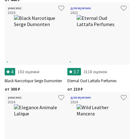
унисекс
для мужчин
2019
2022
4
3.7
102 оценки
3118 оценок
Black Narcotique Serge Dumonten
Eternal Oud Lattafa Perfumes
от
300
₽
от
210
₽
унисекс
для мужчин
2014
2014