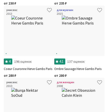
от
230
₽
от
235
₽
унисекс
для мужчин
2013
2015
4
4.1
196 оценок
137 оценок
Coeur Couronne Herve Gambs Paris
Ombre Sauvage Herve Gambs Paris
от
280
₽
от
280
₽
унисекс
для женщин
2010
2008