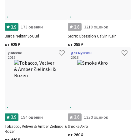
3.9
3.6
173 оценки
3218 оценок
Burqa Nektar SoOud
Secret Obsession Calvin Klein
от
925
₽
от
255
₽
унисекс
для мужчин
2019
2018
3.9
3.6
194 оценки
1230 оценок
Tobacco, Vetiver & Amber Zielinski &
Smoke Akro
Rozen
от
260
₽
от
440
₽