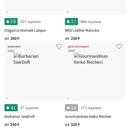
3.8
3.7
267 оценок
660 оценок
Elegance Animale Lalique
Wild Leather Mancera
от
260
₽
от
230
₽
унисекс
для женщин
2022
2007
4.1
3.6
37 оценок
272 оценки
Barbarian SweDoft
Gourmandises Keiko Mecheri
от
290
₽
от
320
₽