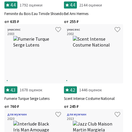
4.4
4.4
1792 оценки
2144 оценки
Feminite du Bois Eau Timide Shiseido
Bel Ami Hermes
от
635
₽
от
255
₽
унисекс
унисекс
2003
2002
4.3
4.2
1678 оценок
1446 оценок
Fumerie Turque Serge Lutens
Scent Intense Costume National
от
760
₽
от
245
₽
для мужчин
для мужчин
2020
2013