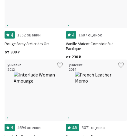
Фильтры
Сбросить все
Для кого
4
4
1352 оценки
1687 оценок
Рейтинг
Количество оценок
Сбросить
Rouge Saray Atelier des Ors
Vanille Abricot Comptoir Sud
Цена
Сбросить
Pacifique
Шлейф
от
300
₽
Сбросить
от
230
₽
Стойкость
Сбросить
Аккорды
унисекс
унисекс
Семейство
2012
2014
Ноты
Ароматы за последние годы
Год производства
Сбросить
Бренды
Время года
Страна производитель
4
3.9
4694 оценки
3071 оценка