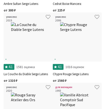
Ambre Sultan Serge Lutens
Cedrat Boise Mancera
от
300
₽
от
225
₽
унисекс
унисекс
2019
2006
4.1
4.1
1581 оценка
1016 оценок
La Couche du Diable Serge Lutens
Chypre Rouge Serge Lutens
от
1310
₽
от
1560
₽
унисекс
для женщин
2020
1993