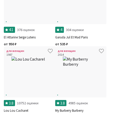
4.1
4
376 оценок
304 оценки
El Attarine Serge Lutens
Garuda Jul Et Mad Paris
от
950
₽
от
535
₽
для женщин
для женщин
1987
2014
3.8
3.8
10752 оценки
4985 оценок
Lou Lou Cacharel
My Burberry Burberry