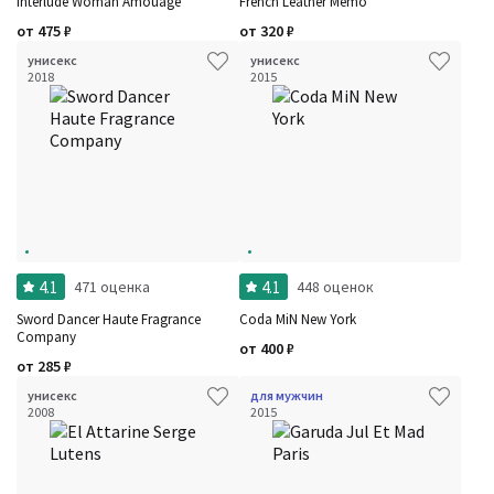
Interlude Woman Amouage
French Leather Memo
от
475
₽
от
320
₽
унисекс
унисекс
2018
2015
4.1
4.1
471 оценка
448 оценок
Sword Dancer Haute Fragrance
Coda MiN New York
Company
от
400
₽
от
285
₽
унисекс
для мужчин
2008
2015