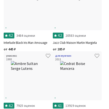
4.2
4.2
3484 оценки
20583 оценки
Interlude Black Iris Man Amouage
Jazz Club Maison Martin Margiela
от
445
₽
от
285
₽
унисекс
для мужчин
1993
2011
4.2
4.1
7925 оценок
13919 оценок