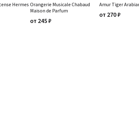
ntense Hermes
Orangerie Musicale Chabaud
Amur Tiger Arabia
Maison de Parfum
от
270
₽
от
245
₽