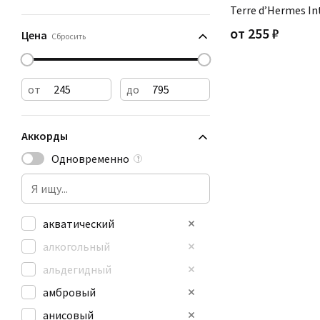
Terre d’Hermes I
от
255
₽
Цена
Сбросить
от
до
Аккорды
Одновременно
?
акватический
алкогольный
альдегидный
амбровый
анисовый