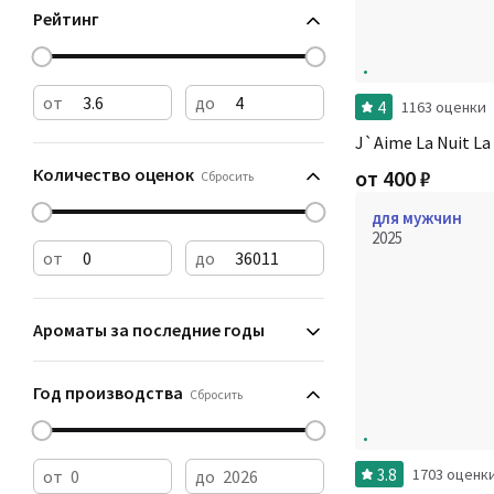
Рейтинг
от
до
4
1163 оценки
J`Aime La Nuit La
Количество оценок
от
400
₽
Сбросить
для мужчин
2025
от
до
Ароматы за последние годы
Год производства
Сбросить
3.8
1703 оценк
от
до