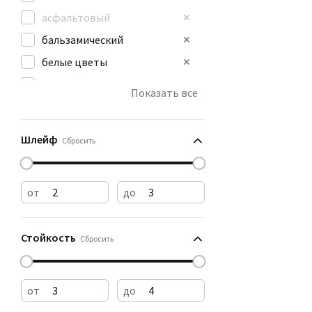
асфальтовый
бальзамический
белые цветы
бензин
Показать все
бумага
ванильный
Шлейф
Сбросить
от
до
Стойкость
Сбросить
от
до