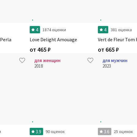
4
4
1874 оценки
381 оценка
 Perla
Love Delight Amouage
Vert de Fleur Tom 
от
465
₽
от
665
₽
для женщин
для мужчин
2018
2023
3.9
3.6
и
90 оценок
25 оценок