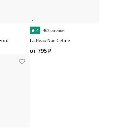
4
462 оценки
Ford
La Peau Nue Celine
от
795
₽