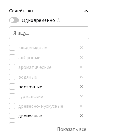
Семейство
Одновременно
?
альдегидные
амбровые
ароматические
водяные
восточные
гурманские
древесно-мускусные
древесные
зеленые
Показать все
кожаные