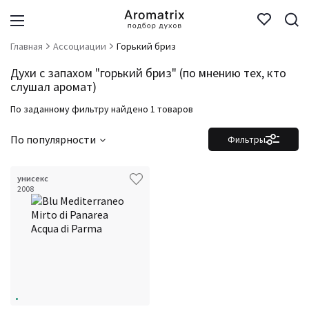
Главная
Ассоциации
Горький бриз
Духи с запахом "горький бриз" (по мнению тех, кто
слушал аромат)
По заданному фильтру найдено 1 товаров
По популярности
Фильтры
унисекс
2008
Фильтры
Сбросить все
Для кого
Аккорды
Семейство
Ноты
Ароматы за последние годы
Бренды