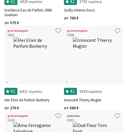
4.1
4.1
4428 оценок
2791 оценка
Insolence Eau de Parfum 2008
Guilty Intense Gucci
Guerlain
от
700
₽
от
575
₽
для женщин
для женщин
2022
1998
4.1
4.1
6421 оценка
3830 оценок
Her Elixir de Parfum Burberry
Innocent Thierry Mugler
от
270
₽
от
580
₽
для женщин
унисекс
2018
2013