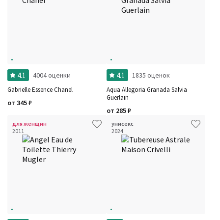
4.1
4.1
4004 оценки
1835 оценок
Gabrielle Essence Chanel
Aqua Allegoria Granada Salvia
Guerlain
от
345
₽
от
285
₽
для женщин
унисекс
2011
2024