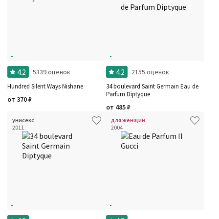
4.2
4.2
5339 оценок
2155 оценок
Hundred Silent Ways Nishane
34 boulevard Saint Germain Eau de
Parfum Diptyque
от
370
₽
от
485
₽
унисекс
для женщин
2011
2004