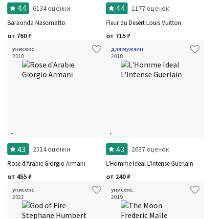
4.4
4.4
6134 оценки
1177 оценок
Baraonda Nasomatto
Fleur du Desert Louis Vuitton
от
760
₽
от
715
₽
унисекс
для мужчин
2010
2018
4.3
4.3
2514 оценки
2637 оценок
Rose d'Arabie Giorgio Armani
L'Homme Ideal L'Intense Guerlain
от
455
₽
от
240
₽
унисекс
унисекс
2022
2019