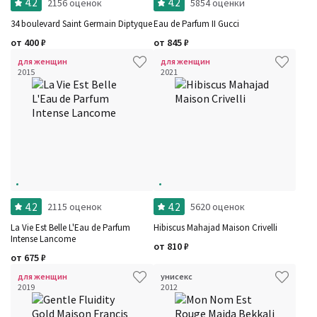
4.2
4.2
2156 оценок
5854 оценки
34 boulevard Saint Germain Diptyque
Eau de Parfum II Gucci
от
400
₽
от
845
₽
для женщин
для женщин
2015
2021
Фильтры
Сбросить все
Для кого
Рейтинг
Количество оценок
Сбросить
Цена
Сбросить
Шлейф
Стойкость
Аккорды
Семейство
4.2
4.2
2115 оценок
5620 оценок
Ноты
Ароматы за последние годы
La Vie Est Belle L'Eau de Parfum
Hibiscus Mahajad Maison Crivelli
Год производства
Intense Lancome
Бренды
от
810
₽
Время года
от
675
₽
Страна производитель
для женщин
унисекс
2019
2012