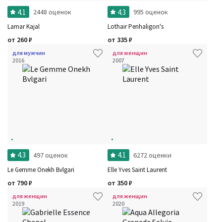
4.1
4.3
2448 оценок
995 оценок
Lamar Kajal
Lothair Penhaligon's
от
260
₽
от
335
₽
для мужчин
для женщин
2016
2007
4.3
4.1
497 оценок
6272 оценки
Le Gemme Onekh Bvlgari
Elle Yves Saint Laurent
от
790
₽
от
350
₽
для женщин
для женщин
2019
2020