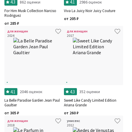
4.3
4.1
862 оценки
2986 оценок
For Him Musk Collection Narciso
Viva La Juicy Noir Juicy Couture
Rodriguez
от
205
₽
от
285
₽
для женщин
для женщин
2024
2017
4.1
4.3
2046 оценок
352 оценки
La Belle Paradise Garden Jean Paul
Sweet Like Candy Limited Edition
Gaultier
Ariana Grande
от
305
₽
от
260
₽
для женщин
унисекс
2018
2012