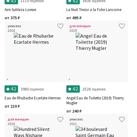
4.3
4.2
1110 оценок
3808 оценок
Aire Sutileza Loewe
La Nuit Tresor a la Folie Lancome
от
375
₽
от
495
₽
унисекс
для женщин
2016
2019
4.2
4.2
3980 оценок
2528 оценок
Eau de Rhubarbe Ecarlate Hermes
Angel Eau de Toilette (2019) Thierry
Mugler
от
210
₽
от
240
₽
для женщин
унисекс
2016
2011