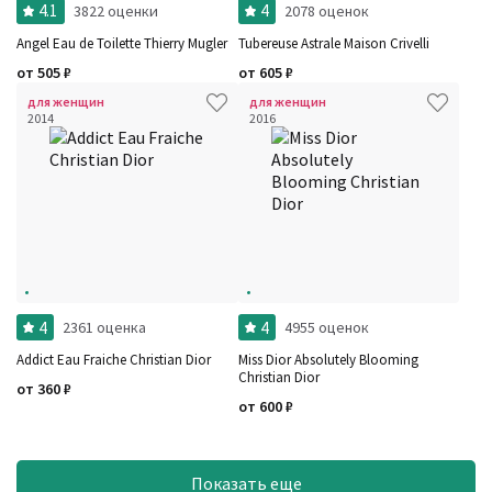
4.1
4
3822 оценки
2078 оценок
Angel Eau de Toilette Thierry Mugler
Tubereuse Astrale Maison Crivelli
от
505
₽
от
605
₽
для женщин
для женщин
2014
2016
4
4
2361 оценка
4955 оценок
Addict Eau Fraiche Christian Dior
Miss Dior Absolutely Blooming
Christian Dior
от
360
₽
от
600
₽
Показать еще