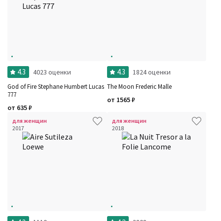
4.3
4.3
4023 оценки
1824 оценки
God of Fire Stephane Humbert Lucas
The Moon Frederic Malle
777
от
1565
₽
от
635
₽
для женщин
для женщин
2017
2018