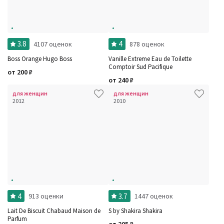
3.8
4
4107 оценок
878 оценок
Boss Orange Hugo Boss
Vanille Extreme Eau de Toilette
Comptoir Sud Pacifique
от
200
₽
от
240
₽
для женщин
для женщин
2012
2010
4
3.7
913 оценки
1447 оценок
Lait De Biscuit Chabaud Maison de
S by Shakira Shakira
Parfum