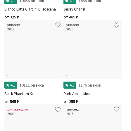
4.1
4.1
10658 оценок
1488 оценок
Bianco Latte Giardini Di Toscana
Jersey Chanel
от
325
₽
от
485
₽
унисекс
унисекс
2017
2020
4.1
4.1
10111 оценка
1176 оценок
Black Phantom Kilian
Dark Vanilla Montale
от
565
₽
от
255
₽
для женщин
унисекс
2000
2013