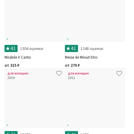
4.1
4.1
1304 оценки
1248 оценок
Mirabile V Canto
Messe de Minuit Etro
от
315
₽
от
270
₽
для женщин
для женщин
2019
2011