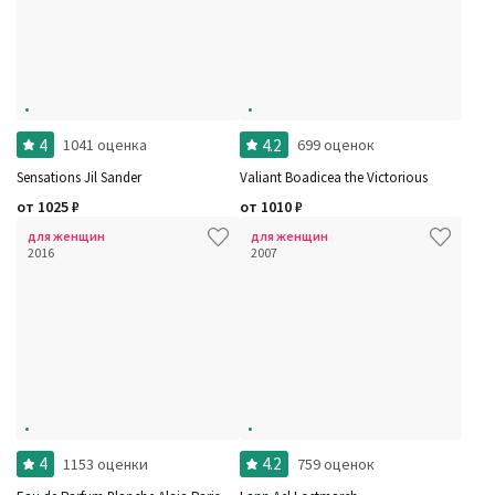
4
4.2
1041 оценка
699 оценок
Sensations Jil Sander
Valiant Boadicea the Victorious
от
1025
₽
от
1010
₽
для женщин
для женщин
2016
2007
4
4.2
1153 оценки
759 оценок