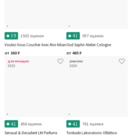
3.9
4.1
1925 оценок
957 оценок
Voulez-Vous Coucher Avec Moi Kilian
Oud Saphir Atelier Cologne
от
360
₽
от
465
₽
для женщин
унисекс
2015
2020
4.1
4.1
456 оценок
761 оценка
Sensual & Decadent LM Parfums
Tonkade Laboratorio Olfattivo