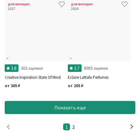
для женщин
для женщин
2017
2024
3.8
3.7
302 оценки
8955 оценок
Creative Inspiration State Of Mind
Eclaire Lattafa Perfumes
от
305
₽
от
205
₽
Показать еще
1
2