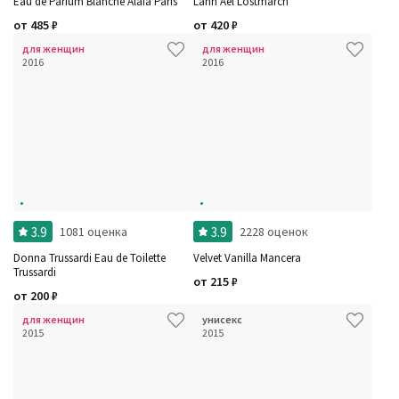
Eau de Parfum Blanche Alaia Paris
Lann Ael Lostmarch
от
485
₽
от
420
₽
для женщин
для женщин
2016
2016
3.9
3.9
1081 оценка
2228 оценок
Donna Trussardi Eau de Toilette
Velvet Vanilla Mancera
Trussardi
от
215
₽
от
200
₽
для женщин
унисекс
2015
2015