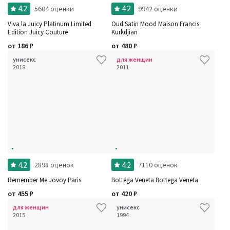
4.2
4.2
5604 оценки
9942 оценки
Viva la Juicy Platinum Limited
Oud Satin Mood Maison Francis
Edition Juicy Couture
Kurkdjian
от
186
₽
от
480
₽
унисекс
для женщин
2018
2011
4.2
4.2
2898 оценок
7110 оценок
Remember Me Jovoy Paris
Bottega Veneta Bottega Veneta
от
455
₽
от
420
₽
для женщин
унисекс
2015
1994