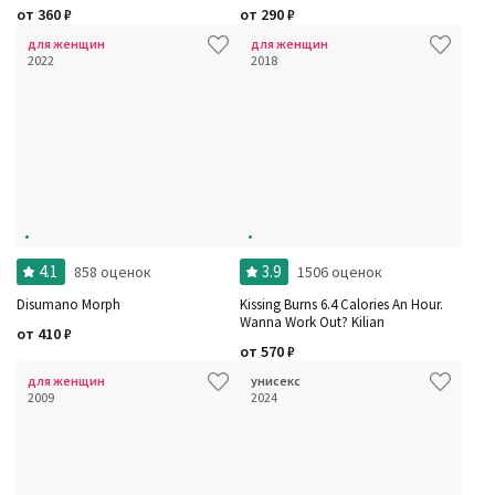
от
360
₽
от
290
₽
для женщин
для женщин
2022
2018
4.1
3.9
858 оценок
1506 оценок
Disumano Morph
Kissing Burns 6.4 Calories An Hour.
Wanna Work Out? Kilian
от
410
₽
от
570
₽
для женщин
унисекс
2009
2024