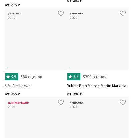
от
205
₽
от
275
₽
унисекс
унисекс
2005
2020
3.9
3.7
588 оценок
5799 оценок
A Mi Aire Loewe
Bubble Bath Maison Martin Margiela
от
355
₽
от
290
₽
для женщин
унисекс
2020
2022