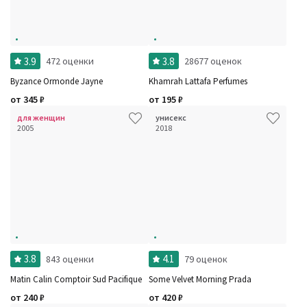
3.9
3.8
472 оценки
28677 оценок
Byzance Ormonde Jayne
Khamrah Lattafa Perfumes
от
345
₽
от
195
₽
для женщин
унисекс
2005
2018
3.8
4.1
843 оценки
79 оценок
Matin Calin Comptoir Sud Pacifique
Some Velvet Morning Prada
от
240
₽
от
420
₽