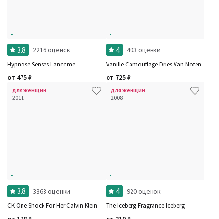
3.8
4
2216 оценок
403 оценки
Hypnose Senses Lancome
Vanille Camouflage Dries Van Noten
от
475
₽
от
725
₽
для женщин
для женщин
2011
2008
3.8
4
3363 оценки
920 оценок
CK One Shock For Her Calvin Klein
The Iceberg Fragrance Iceberg
от
178
₽
от
210
₽