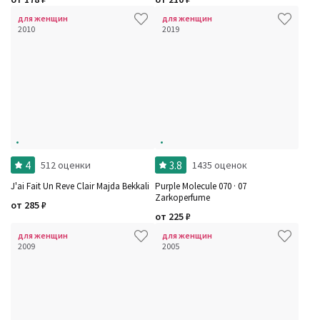
для женщин
для женщин
2010
2019
4
3.8
512 оценки
1435 оценок
J'ai Fait Un Reve Clair Majda Bekkali
Purple Molecule 070 · 07
Zarkoperfume
от
285
₽
от
225
₽
для женщин
для женщин
2009
2005