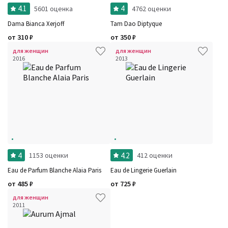
4.1
4
5601 оценка
4762 оценки
Dama Bianca Xerjoff
Tam Dao Diptyque
от
310
₽
от
350
₽
Фильтры
для женщин
для женщин
Сбросить все
2016
2013
Для кого
Рейтинг
Количество оценок
Сбросить
Цена
Сбросить
Шлейф
Сбросить
Стойкость
Сбросить
Аккорды
Семейство
Ноты
Ароматы за последние годы
Год производства
Сбросить
4
4.2
Бренды
1153 оценки
412 оценки
Время года
Eau de Parfum Blanche Alaia Paris
Eau de Lingerie Guerlain
Страна производитель
от
485
₽
от
725
₽
для женщин
2011