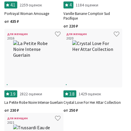
4.1
4
2259 оценок
1184 оценки
Portrayal Woman Amouage
Vanille Banane Comptoir Sud
Pacifique
от
435
₽
от
220
₽
Фильтры
Сбросить все
для женщин
для женщин
Для кого
2016
2020
Рейтинг
Количество оценок
Сбросить
Цена
Сбросить
Шлейф
Сбросить
Стойкость
Сбросить
Аккорды
Семейство
Ноты
Ароматы за последние годы
Год производства
Сбросить
Бренды
3.9
3.8
2822 оценки
1429 оценок
Время года
Страна производитель
La Petite Robe Noire Intense Guerlain
Crystal Love For Her Attar Collection
от
230
₽
от
250
₽
для женщин
2021