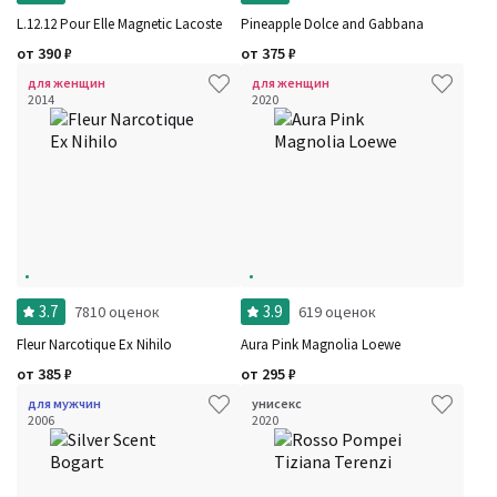
L.12.12 Pour Elle Magnetic Lacoste
Pineapple Dolce and Gabbana
от
390
₽
от
375
₽
для женщин
для женщин
2014
2020
3.7
3.9
7810 оценок
619 оценок
Fleur Narcotique Ex Nihilo
Aura Pink Magnolia Loewe
от
385
₽
от
295
₽
для мужчин
унисекс
2006
2020