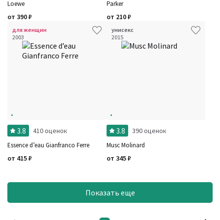
Loewe
Parker
от
390
₽
от
210
₽
для женщин
унисекс
2003
2015
3.8
3.8
410 оценок
390 оценок
Essence d’eau Gianfranco Ferre
Musc Molinard
от
415
₽
от
345
₽
Показать еще