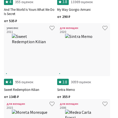
4
3.8
355 оценок
13369 оценок
And The World Is Yours What We Do
My Way Giorgio Armani
Is Secret
от
290
₽
от
535
₽
унисекс
для женщин
2011
2020
4
3.8
956 оценок
3059 оценок
Sweet Redemption Kilian
Sintra Memo
от
1345
₽
от
355
₽
для женщин
для женщин
2015
2006