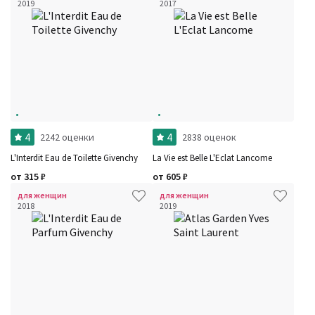
2019
2017
4
4
2242 оценки
2838 оценок
L'Interdit Eau de Toilette Givenchy
La Vie est Belle L'Eclat Lancome
от
315
₽
от
605
₽
для женщин
для женщин
2018
2019