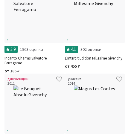
3.9
4.1
1963 оценки
302 оценки
Incanto Charms Salvatore
L'Interdit Edition Millesime Givenchy
Ferragamo
от
455
₽
от
186
₽
для женщин
унисекс
2011
2014