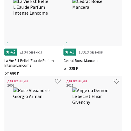
4.2
4.1
2104 оценки
13919 оценок
La Vie Est Belle L'Eau de Parfum
Cedrat Boise Mancera
Intense Lancome
от
225
₽
от
680
₽
для женщин
для женщин
2008
2011