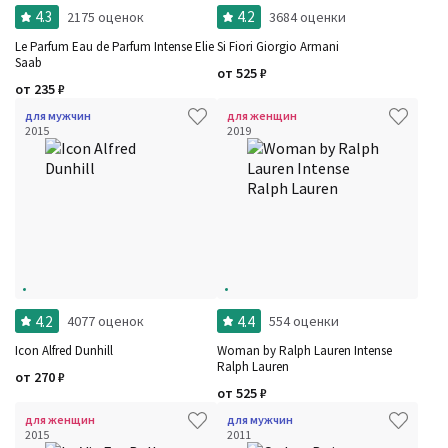
4.3
4.2
2175 оценок
3684 оценки
Le Parfum Eau de Parfum Intense Elie
Si Fiori Giorgio Armani
Saab
от
525
₽
от
235
₽
для мужчин
для женщин
2015
2019
4.2
4.4
4077 оценок
554 оценки
Icon Alfred Dunhill
Woman by Ralph Lauren Intense
Ralph Lauren
от
270
₽
от
525
₽
для женщин
для мужчин
2015
2011