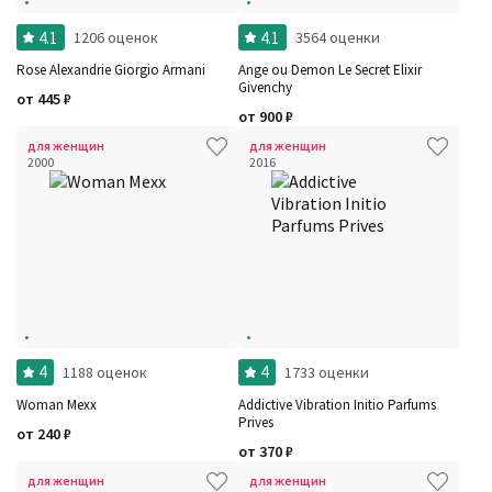
4.1
4.1
1206 оценок
3564 оценки
Rose Alexandrie Giorgio Armani
Ange ou Demon Le Secret Elixir
Givenchy
от
445
₽
от
900
₽
для женщин
для женщин
2000
2016
4
4
1188 оценок
1733 оценки
Woman Mexx
Addictive Vibration Initio Parfums
Prives
от
240
₽
от
370
₽
для женщин
для женщин