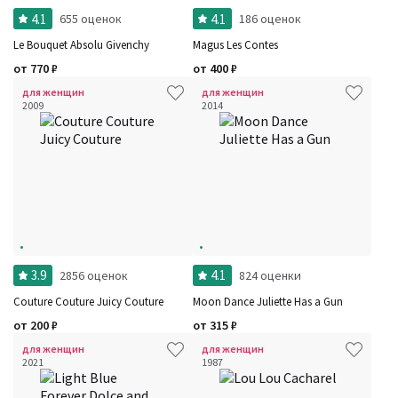
4.1
4.1
655 оценок
186 оценок
Le Bouquet Absolu Givenchy
Magus Les Contes
от
770
₽
от
400
₽
для женщин
для женщин
2009
2014
3.9
4.1
2856 оценок
824 оценки
Couture Couture Juicy Couture
Moon Dance Juliette Has a Gun
от
200
₽
от
315
₽
для женщин
для женщин
2021
1987