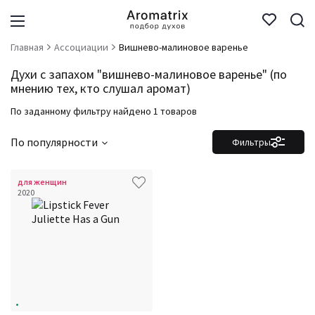
Главная
Ассоциации
Вишнево-малиновое варенье
Духи с запахом "вишнево-малиновое варенье" (по
мнению тех, кто слушал аромат)
По заданному фильтру найдено 1 товаров
По популярности
Фильтры
для женщин
2020
Фильтры
Сбросить все
Для кого
Аккорды
Семейство
Ноты
Ароматы за последние годы
Бренды