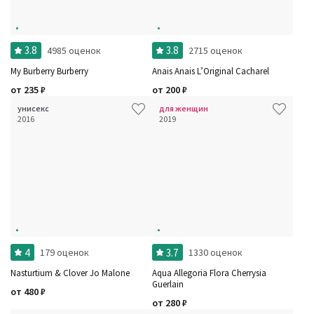
3.8
3.8
4985 оценок
2715 оценок
My Burberry Burberry
Anais Anais L’Original Cacharel
от
235
₽
от
200
₽
унисекс
для женщин
2016
2019
4
3.7
179 оценок
1330 оценок
Nasturtium & Clover Jo Malone
Aqua Allegoria Flora Cherrysia
Guerlain
от
480
₽
от
280
₽