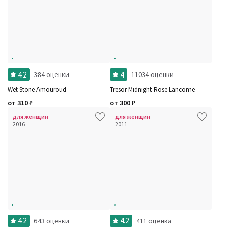
4.2
4
384 оценки
11034 оценки
Wet Stone Amouroud
Tresor Midnight Rose Lancome
от
310
₽
от
300
₽
для женщин
для женщин
2016
2011
4.2
4.2
643 оценки
411 оценка