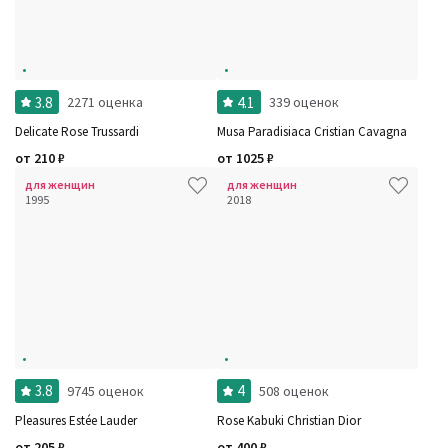
3.8
4.1
2271 оценка
339 оценок
Delicate Rose Trussardi
Musa Paradisiaca Cristian Cavagna
от
210
₽
от
1025
₽
для женщин
для женщин
1995
2018
3.8
4
9745 оценок
508 оценок
Pleasures Estée Lauder
Rose Kabuki Christian Dior
от
205
₽
от
400
₽