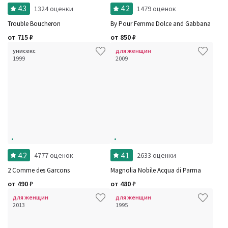
4.3
4.2
1324 оценки
1479 оценок
Trouble Boucheron
By Pour Femme Dolce and Gabbana
от
715
₽
от
850
₽
унисекс
для женщин
1999
2009
4.2
4.1
4777 оценок
2633 оценки
2 Comme des Garcons
Magnolia Nobile Acqua di Parma
от
490
₽
от
480
₽
для женщин
для женщин
2013
1995