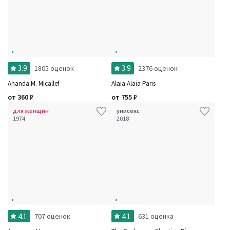
3.9
3.9
1805 оценок
2376 оценок
Ananda M. Micallef
Alaia Alaia Paris
от
360
₽
от
755
₽
для женщин
унисекс
1974
2018
4.1
4.1
707 оценок
631 оценка