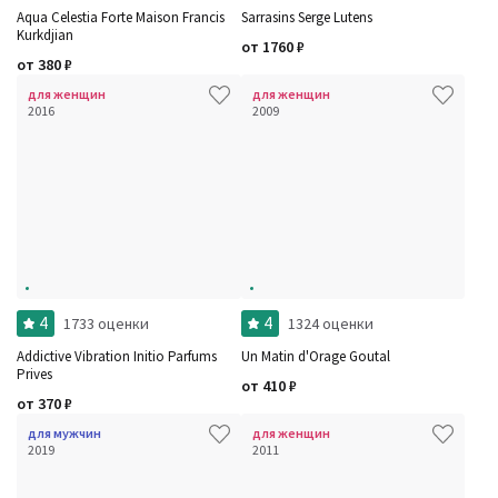
Aqua Celestia Forte Maison Francis
Sarrasins Serge Lutens
Kurkdjian
от
1760
₽
от
380
₽
для женщин
для женщин
2016
2009
4
4
1733 оценки
1324 оценки
Addictive Vibration Initio Parfums
Un Matin d'Orage Goutal
Prives
от
410
₽
от
370
₽
для мужчин
для женщин
2019
2011