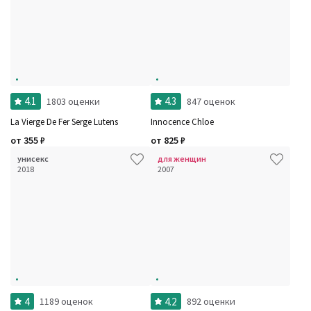
4.1
4.3
1803 оценки
847 оценок
La Vierge De Fer Serge Lutens
Innocence Chloe
от
355
₽
от
825
₽
унисекс
для женщин
2018
2007
4
4.2
1189 оценок
892 оценки