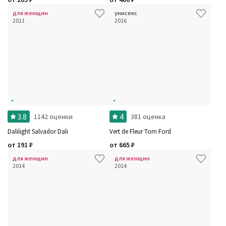
для женщин
унисекс
2011
2016
3.8
4
1142 оценки
381 оценка
Dalilight Salvador Dali
Vert de Fleur Tom Ford
от
191
₽
от
665
₽
для женщин
для женщин
2014
2014