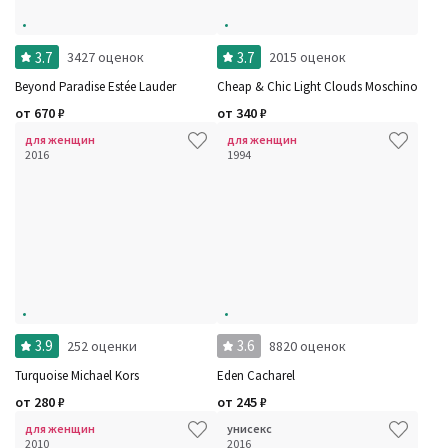
3.7
3.7
3427 оценок
2015 оценок
Beyond Paradise Estée Lauder
Cheap & Chic Light Clouds Moschino
от
670
₽
от
340
₽
для женщин
для женщин
2016
1994
3.9
3.6
252 оценки
8820 оценок
Turquoise Michael Kors
Eden Cacharel
от
280
₽
от
245
₽
для женщин
унисекс
2010
2016