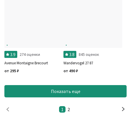
3.9
3.8
274 оценки
845 оценок
Avenue Montaigne Brecourt
Wandervogel 27 87
от
295
₽
от
490
₽
Показать еще
1
2