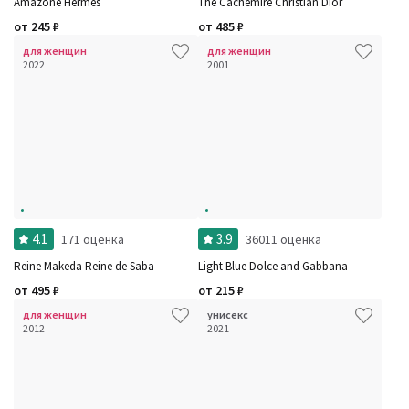
Amazone Hermes
The Cachemire Christian Dior
от
245
₽
от
485
₽
для женщин
для женщин
2022
2001
4.1
3.9
171 оценка
36011 оценка
Reine Makeda Reine de Saba
Light Blue Dolce and Gabbana
от
495
₽
от
215
₽
для женщин
унисекс
2012
2021