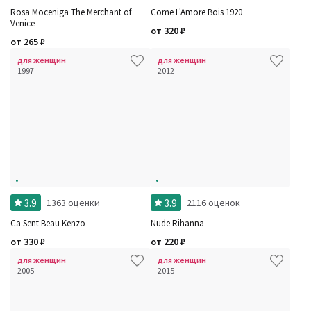
Rosa Moceniga The Merchant of
Come L'Amore Bois 1920
Venice
от
320
₽
от
265
₽
для женщин
для женщин
1997
2012
3.9
3.9
1363 оценки
2116 оценок
Ca Sent Beau Kenzo
Nude Rihanna
от
330
₽
от
220
₽
для женщин
для женщин
2005
2015