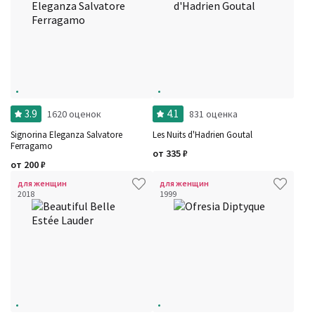
3.9
4.1
1620 оценок
831 оценка
Фильтры
Сбросить все
Для кого
Signorina Eleganza Salvatore
Les Nuits d'Hadrien Goutal
Рейтинг
Ferragamo
от
335
₽
Количество оценок
Сбросить
от
200
₽
Цена
Сбросить
Шлейф
Сбросить
для женщин
для женщин
Стойкость
2018
1999
Сбросить
Аккорды
Семейство
Ноты
Ароматы за последние годы
Год производства
Сбросить
Бренды
Время года
Страна производитель