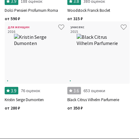
3.9
3.8
188 оценок
380 оценок
Dolci Pensieri Profumum Roma
Woodstock Franck Boclet
от
590
₽
от
315
₽
для женщин
унисекс
2016
2015
3.9
3.6
76 оценок
653 оценки
Kristin Serge Dumonten
Black Citrus Vilhelm Parfumerie
от
280
₽
от
350
₽