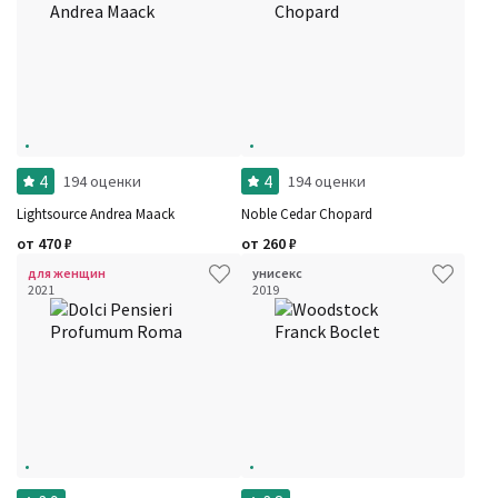
4
4
194 оценки
194 оценки
Lightsource Andrea Maack
Noble Cedar Chopard
от
470
₽
от
260
₽
для женщин
унисекс
2021
2019