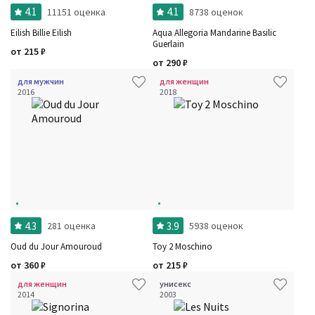
4.1
4.1
11151 оценка
8738 оценок
Eilish Billie Eilish
Aqua Allegoria Mandarine Basilic
Guerlain
от
215
₽
от
290
₽
для мужчин
для женщин
2016
2018
4.3
3.9
281 оценка
5938 оценок
Oud du Jour Amouroud
Toy 2 Moschino
от
360
₽
от
215
₽
для женщин
унисекс
2014
2003