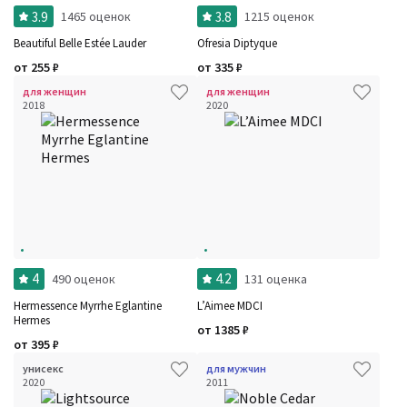
3.9
3.8
1465 оценок
1215 оценок
Beautiful Belle Estée Lauder
Ofresia Diptyque
от
255
₽
от
335
₽
для женщин
для женщин
2018
2020
4
4.2
490 оценок
131 оценка
Hermessence Myrrhe Eglantine
L’Aimee MDCI
Hermes
от
1385
₽
от
395
₽
унисекс
для мужчин
2020
2011